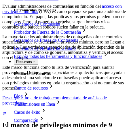
Evaluar administradores de contraseñas en función del
acceso con
Herramientas Principales
privilegios mínimos
(LPA) es como prepararse para una auditoría de
cumplimiento. En papel, las políticas y los permisos pueden parecer
completos. Pero, al ponerlos a prueba, surgen brechas y los
Generador de Contraseña
controles que parecen sólidos suelen fallar en la práctica.
Probador de Fuerza de la Contraseña
La mayoría de los administradores de contraseñas ofrece controles
Generador de Frases de Contraseña
superficiales que se asemejan al privilegio mínimo, pero no llegan a
aplicarlo. Las verdaderas capacidades de aplicación dependen de la
Generador de Nombre de Usuario
arquitectura y de cómo se gobierna, automatiza y verifica el acceso
Explora todas las herramientas y funcionalidades
con el tiempo.
Recursos
Este marco funciona como tu lista de verificación para auditar
proveedores. Define nueve capacidades arquitectónicas que ayudan
Biblioteca de Recursos
a descubrir si una solución de contraseñas puede aplicar el acceso
con privilegios mínimos en toda tu organización o si no cumple sus
Centro de recursos
promesas.
Blog
Descarga la hoja de trabajo complementaria de análisis de
proveedores.
Transmisiones en línea
Casos de éxito
Comparación
El marco de privilegios mínimos de 9