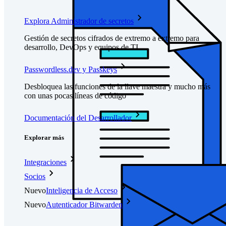
Explora Administrador de secretos
Gestión de secretos cifrados de extremo a extremo para
desarrollo, DevOps y equipos de TI.
Passwordless.dev y Passkeys
Desbloquea las funciones de la llave maestra y mucho más
con unas pocas líneas de código
Documentación del Desarrollador
Explorar más
Integraciones
Socios
Nuevo
Inteligencia de Acceso
Nuevo
Autenticador Bitwarden
Precios
Descargar