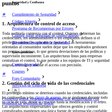
puntos
Seguridad y Confianza
Cumplimiento de Seguridad
Código Abierto
1. Arquitectura de control de acceso
Programa de Recompensas por Errores
Toda auditoría comienza con el control. Quienes gobiernan las
Cumbre sobre seguridad de código abierto
credenciales, los administradores o los empleados definen si el
privilegio mínimo es aplicable u opcional. Las herramientas
Bitwarden Documento de Seguridad
orientadas al consumidor suelen dejar que los empleados gestionen
sus propios permisos, lo que genera desviaciones de las políticas y
Entrenamiento
supervisión inconsistente. Las arquitecturas listas para empresas
centralizan el control, lo que permite a los equipos de TI y seguridad
Centro de ayuda
asignar, restringir y auditar el acceso con precisión.
Courses
Foro Comunitario
2. Gestión del ciclo de vida de las credenciales
Servicios de Empresa
El privilegio mínimo se deteriora cuando las credenciales, incluidas
las contraseñas y las
claves de acceso
, no se gestionan durante todo
Comienza gratis
Comienza gratis
Hablar con ventas
Hablar con
su ciclo de vida, desde la creación hasta la modificación y el retiro.
ventas
Iniciar sesión
Iniciar sesión
Las arquitecturas empresariales que ofrecen gestión y control
centralizados mantienen una única fuente de información confiable,