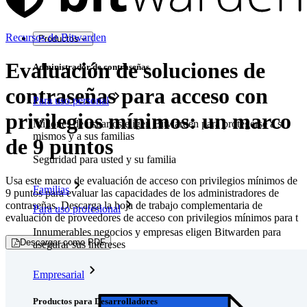
Recursos de Bitwarden
Productos
Evaluación de soluciones de
Administrador de contraseñas
contraseñas para acceso con
Para uso personal
privilegios mínimos: un marco
Millones de usuarios eligen Bitwarden para protegerse a sí
mismos y a sus familias
de 9 puntos
Seguridad para usted y su familia
Usa este marco de evaluación de acceso con privilegios mínimos de
Familias
9 puntos para evaluar las capacidades de los administradores de
contraseñas. Descarga la hoja de trabajo complementaria de
Para uso profesional
evaluación de proveedores de acceso con privilegios mínimos para t
Innumerables negocios y empresas eligen Bitwarden para
Descargar como PDF
asegurar sus intereses
Empresarial
Productos para Desarrolladores