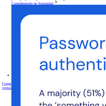
Cumplimiento de Seguridad
Código Abierto
Programa de Recompensas por Errores
Cumbre sobre seguridad de código abierto
Bitwarden Documento de Seguridad
Entrenamiento
Centro de ayuda
Courses
Foro Comunitario
Servicios de Empresa
Comienza gratis
Comienza gratis
Hablar con ventas
Hablar con
ventas
Iniciar sesión
Iniciar sesión