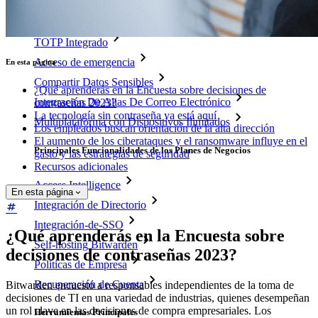
Funcionalidades Principales de los Planes Personales
TOTP Integrado
Acceso de emergencia
En esta página
Compartir Datos Sensibles
¿Qué aprenderás en la Encuesta sobre decisiones de
Integración De Alias De Correo Electrónico
contraseñas 2023?
La tecnología sin contraseña ya está aquí
Multiplataforma con Dispositivos Ilimitados
Los empleados buscan orientación de la alta dirección
El aumento de los ciberataques y el ransomware influye en el
Principales Funcionalidades de los Planes de Negocios
gasto y las estrategias de seguridad
Recursos adicionales
Access Intelligence
En esta página
Integración de Directorio
Integración-de-SSO
¿Qué aprenderás en la Encuesta sobre
Self-hosting Bitwarden
decisiones de contraseñas 2023?
Políticas de Empresa
Recuperación de Cuenta
Bitwarden encuestó a responsables independientes de la toma de
decisiones de TI en una variedad de industrias, quienes desempeñan
un rol clave en las decisiones de compra empresariales. Los
Herramientas Principales