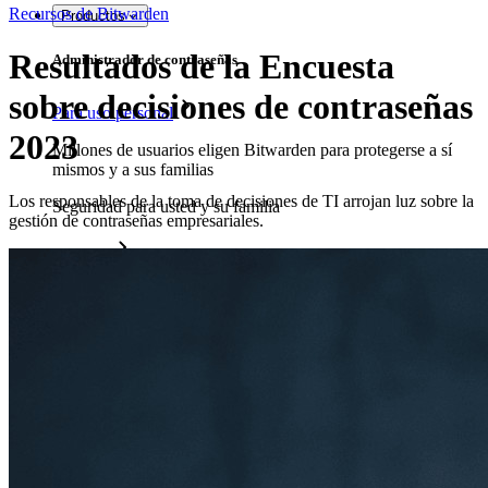
Recursos de Bitwarden
Productos
Resultados de la Encuesta
Administrador de contraseñas
sobre decisiones de contraseñas
Para uso personal
2023
Millones de usuarios eligen Bitwarden para protegerse a sí
mismos y a sus familias
Los responsables de la toma de decisiones de TI arrojan luz sobre la
Seguridad para usted y su familia
gestión de contraseñas empresariales.
Familias
Para uso profesional
Innumerables negocios y empresas eligen Bitwarden para
asegurar sus intereses
Empresarial
Productos para Desarrolladores
Explora Administrador de secretos