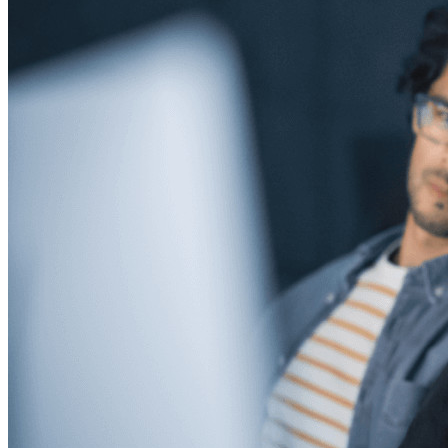
Gestión de secretos cifrados de extremo a extremo para
desarrollo, DevOps y equipos de TI.
Passwordless.dev y Passkeys
Desbloquea las funciones de la llave maestra y mucho más
con unas pocas líneas de código
Documentación del Desarrollador
Explorar más
Integraciones
Socios
Nuevo
Inteligencia de Acceso
Nuevo
Autenticador Bitwarden
Precios
Descargar
Herramientas & Funcionalidades