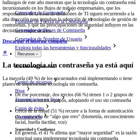
hallazgos de este año muestran que la tecnología sin contraseña está
incursionando en los flujos de trabajo empresariales, que los
Generador de Contraseña
responsables de la toma de decisiones de TI siguen recurriendo a la
alta dirección para impulsar la adopción de tecnologías de gestión de
Probador de Fuerza de la Contraseña
contraseñas, y que las preocupaciones de seguridad influyen en las
Generador de Frases de Contraseña
decisiones empresariales.
Generador de Nombre de Usuario
Descargar el informe completo
Explora todas las herramientas y funcionalidades
Recursos
La tecnología sin contraseña ya está aquí
Biblioteca de Recursos
La mayoría (49 %) de los encuestados está implementando o tiene
Centro de recursos
planes de implementar tecnología sin contraseña.
Blog
De ese porcentaje, dos tercios (66 %) tienen 1 o 2 grupos de
Transmisiones en línea
usuarios, o varios equipos, adoptando el uso sin contraseña
Casos de éxito
Cerca de la mitad (51 %) recurre a la forma de autenticación
sin contraseña de “algo que eres” (biometría, reconocimiento
Comparación
facial, huella dactilar, voz)
Seguridad y Confianza
En general, el 41 % afirma que “mayor seguridad” es la razón
principal para implementar tecnología sin contraseña