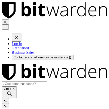
.
.
.
Log In
Get Started
Business Sales
Contactar con el servicio de asistencia

Ctrl
+ K