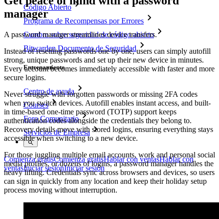
Get peace of mind with a password
Código Abierto
manager
Programa de Recompensas por Errores
A password manager streamlines device transfers.
Cumbre sobre seguridad de código abierto
Bitwarden Documento de Seguridad
Instead of resetting passwords one by one, users can simply autofill
strong, unique passwords and set up their new device in minutes.
Entrenamiento
Every account becomes immediately accessible with faster and more
secure logins.
Centro de ayuda
Never struggle with forgotten passwords or missing 2FA codes
when you switch devices. Autofill enables instant access, and built-
Courses
in time-based one-time password (TOTP) support keeps
Foro Comunitario
authentication codes alongside the credentials they belong to.
Recovery details move with stored logins, ensuring everything stays
Servicios de Empresa
accessible when switching to a new device.
For those juggling multiple email accounts, work and personal social
Comienza gratis
Comienza gratis
Hablar con ventas
Hablar con
media profiles, or dozens of logins, a password manager handles the
ventas
Iniciar sesión
Iniciar sesión
heavy lifting. Credentials sync across browsers and devices, so users
can sign in quickly from any location and keep their holiday setup
process moving without interruption.