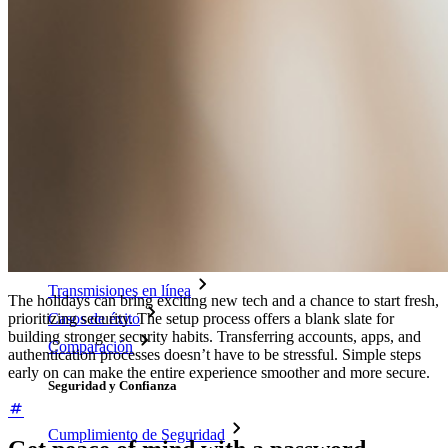
Generador de Contraseña
Probador de Fuerza de la Contraseña
Generador de Frases de Contraseña
Generador de Nombre de Usuario
Explora todas las herramientas y funcionalidades
Recursos
Biblioteca de Recursos
Centro de recursos
Blog
Transmisiones en línea
The holidays can bring exciting new tech and a chance to start fresh,
Casos de éxito
prioritizing security. The setup process offers a blank slate for
building stronger security habits. Transferring accounts, apps, and
Comparación
authentication processes doesn’t have to be stressful. Simple steps
early on can make the entire experience smoother and more secure.
Seguridad y Confianza
Cumplimiento de Seguridad