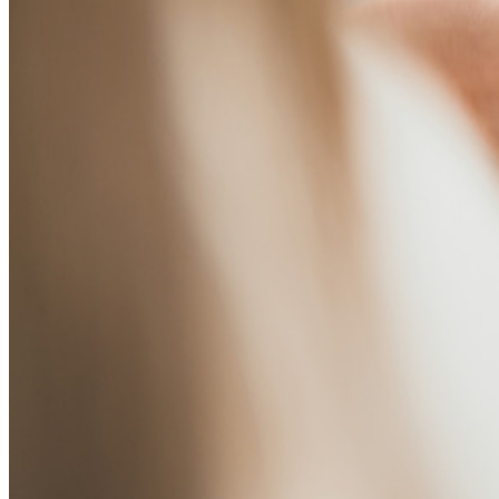
TOTP Integrado
Acceso de emergencia
Compartir Datos Sensibles
Integración De Alias De Correo Electrónico
Multiplataforma con Dispositivos Ilimitados
Principales Funcionalidades de los Planes de Negocios
Access Intelligence
Integración de Directorio
Integración-de-SSO
Self-hosting Bitwarden
Políticas de Empresa
Recuperación de Cuenta
Herramientas Principales