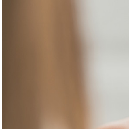
Gestión de secretos cifrados de extremo a extremo para
desarrollo, DevOps y equipos de TI.
Passwordless.dev y Passkeys
Desbloquea las funciones de la llave maestra y mucho más
con unas pocas líneas de código
Documentación del Desarrollador
Explorar más
Integraciones
Socios
Nuevo
Inteligencia de Acceso
Nuevo
Autenticador Bitwarden
Precios
Descargar
Herramientas & Funcionalidades
Funcionalidades Principales de los Planes Personales