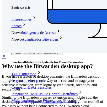
Explorar más
Integraciones
Socios
Nuevo
Inteligencia de Acceso
Nuevo
Autenticador Bitwarden
Precios
Descargar
Herramientas & Funcionalidades
Funcionalidades Principales de los Planes Personales
Why use the Bitwarden desktop app?
TOTP Integrado
If you have a laptop or desktop computer, the Bitwarden desktop
app gives you another secure way to access and manage your
Acceso de emergencia
sensitive information, from logins to credit cards, identities, and
Compartir Datos Sensibles
secure notes.
Integración De Alias De Correo Electrónico
Similar to the Bitwarden browser extension and mobile app, the
Multiplataforma con Dispositivos Ilimitados
desktop app also supports
offline access
, enabling you to read all of
your info without being connected to the Bitwarden cloud.