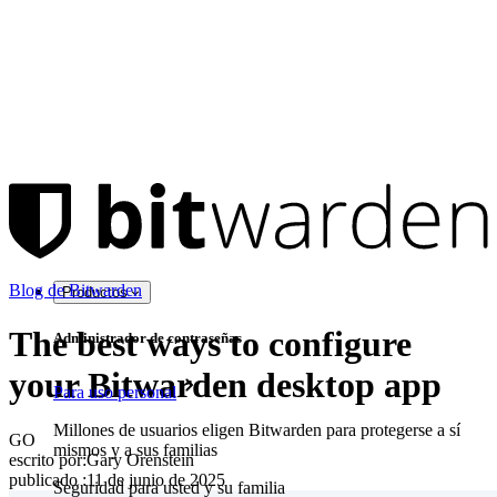
Blog de Bitwarden
Productos
The best ways to configure
Administrador de contraseñas
your Bitwarden desktop app
Para uso personal
Millones de usuarios eligen Bitwarden para protegerse a sí
GO
mismos y a sus familias
escrito por:
Gary Orenstein
publicado
:
11 de junio de 2025
Seguridad para usted y su familia