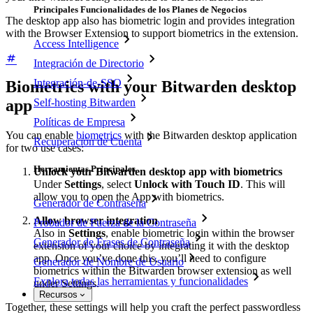
Principales Funcionalidades de los Planes de Negocios
The desktop app also has biometric login and provides integration
with the Browser Extension to support biometrics in the extension.
Access Intelligence
Integración de Directorio
Integración-de-SSO
Biometrics with your Bitwarden desktop
Self-hosting Bitwarden
app
Políticas de Empresa
You can enable
biometrics
with the Bitwarden desktop application
Recuperación de Cuenta
for two use cases:
Herramientas Principales
Unlock your Bitwarden desktop app with biometrics
Under
Settings
, select
Unlock with Touch ID
. This will
allow you to open the App with biometrics.
Generador de Contraseña
Allow browser integration
Probador de Fuerza de la Contraseña
Also in
Settings
, enable biometric login within the browser
Generador de Frases de Contraseña
extension of your choice by integrating it with the desktop
app. Once you’ve done this, you’ll need to configure
Generador de Nombre de Usuario
biometrics within the Bitwarden browser extension as well
Explora todas las herramientas y funcionalidades
under Settings.
Recursos
Together, these settings will help you craft the perfect passwordless