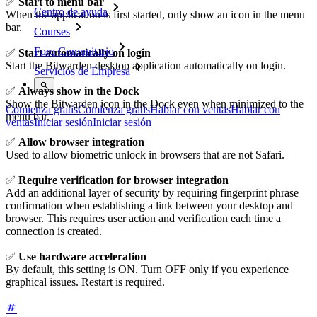
✅
Start to menu bar
Centro de ayuda
When the application is first started, only show an icon in the menu
bar.
Courses
Foro Comunitario
✅
Start automatically on login
Start the Bitwarden desktop application automatically on login.
Servicios de Empresa
✅
Always show in the Dock
Show the Bitwarden icon in the Dock even when minimized to the
Comienza gratis
Comienza gratis
Hablar con ventas
Hablar con
menu bar.
ventas
Iniciar sesión
Iniciar sesión
✅
Allow browser integration
Used to allow biometric unlock in browsers that are not Safari.
✅
Require verification for browser integration
Add an additional layer of security by requiring fingerprint phrase
confirmation when establishing a link between your desktop and
browser. This requires user action and verification each time a
connection is created.
✅
Use hardware acceleration
By default, this setting is ON. Turn OFF only if you experience
graphical issues. Restart is required.