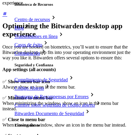
experience.
Biblioteca de Recursos
Centro de recursos
Optimizing the Bitwarden desktop app
Blog
experience
Transmisiones en línea
Casos de éxito
Once you are hooked on biometrics, you’ll want to ensure that the
Bitwarden desktop app fits into your operating environment just the
Comparación
way you like it. Bitwarden offers several options to ensure this:
Seguridad y Confianza
App settings (all accounts)
Cumplimiento de Seguridad
✅
Show menu bar icon
Always show an icon in the menu bar.
Código Abierto
Programa de Recompensas por Errores
✅
Minimize to menu bar
When minimizing the window, show an icon in the menu bar
Cumbre sobre seguridad de código abierto
instead.
Bitwarden Documento de Seguridad
✅
Close to menu bar
When closing the window, show an icon in the menu bar instead.
Entrenamiento