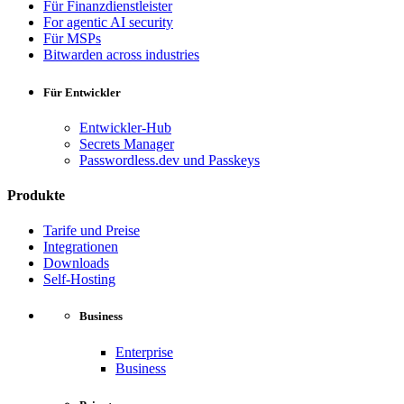
Für Finanzdienstleister
For agentic AI security
Für MSPs
Bitwarden across industries
Für Entwickler
Entwickler-Hub
Secrets Manager
Passwordless.dev und Passkeys
Produkte
Tarife und Preise
Integrationen
Downloads
Self-Hosting
Business
Enterprise
Business