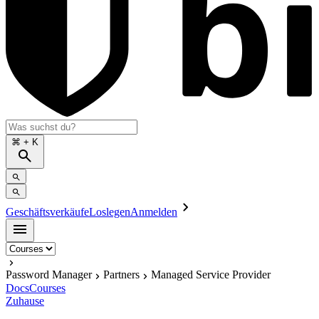
⌘
+ K
Geschäftsverkäufe
Loslegen
Anmelden
Password Manager
Partners
Managed Service Provider
Docs
Courses
Zuhause