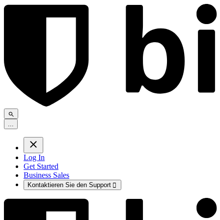
.
.
.
Log In
Get Started
Business Sales
Kontaktieren Sie den Support
