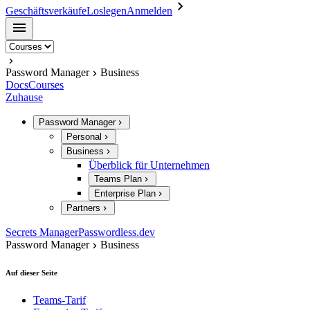
Geschäftsverkäufe
Loslegen
Anmelden
Password Manager
Business
Docs
Courses
Zuhause
Password Manager
Personal
Business
Überblick für Unternehmen
Teams Plan
Enterprise Plan
Partners
Secrets Manager
Passwordless.dev
Password Manager
Business
Auf dieser Seite
Teams-Tarif