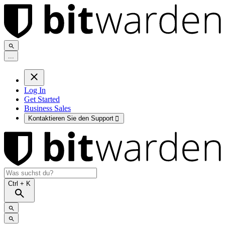
.
.
.
Log In
Get Started
Business Sales
Kontaktieren Sie den Support

Ctrl
+ K