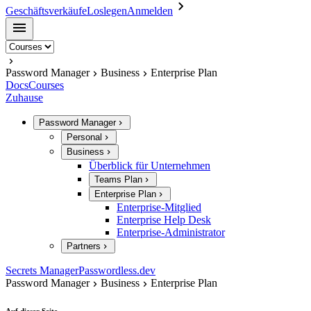
Geschäftsverkäufe
Loslegen
Anmelden
Password Manager
Business
Enterprise Plan
Docs
Courses
Zuhause
Password Manager
Personal
Business
Überblick für Unternehmen
Teams Plan
Enterprise Plan
Enterprise-Mitglied
Enterprise Help Desk
Enterprise-Administrator
Partners
Secrets Manager
Passwordless.dev
Password Manager
Business
Enterprise Plan