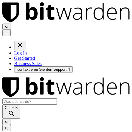
.
.
.
Log In
Get Started
Business Sales
Kontaktieren Sie den Support

Ctrl
+ K