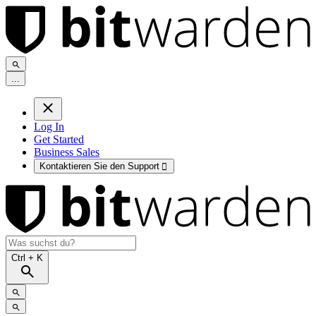
.
.
.
Log In
Get Started
Business Sales
Kontaktieren Sie den Support

Ctrl
+ K