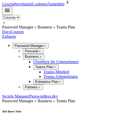
Geschäftsverkäufe
Loslegen
Anmelden
Password Manager
Business
Teams Plan
Docs
Courses
Zuhause
Password Manager
Personal
Business
Überblick für Unternehmen
Teams Plan
Teams-Mitglied
Teams-Administrator
Enterprise Plan
Partners
Secrets Manager
Passwordless.dev
Password Manager
Business
Teams Plan
Auf dieser Seite