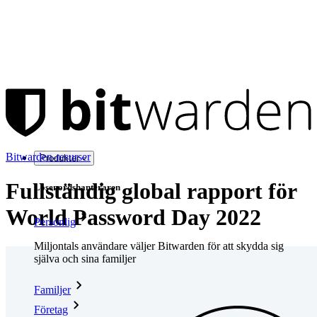
Bitwarden-resurser
Produkter
Fullständig global rapport för
Lösenordshanteraren
World Password Day 2022
Personlig
Miljontals användare väljer Bitwarden för att skydda sig
själva och sina familjer
Familjer
Företag