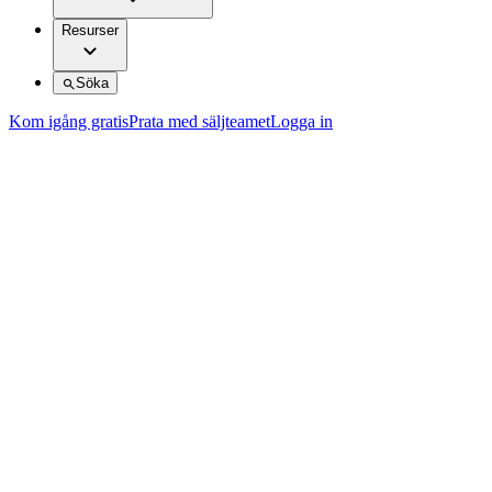
Resurser
Söka
Kom igång gratis
Prata med säljteamet
Logga in