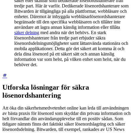
säker eller skalbar som dedikerade lösenordshanterare från
tredje part. Här är varför. Dedikerade lösenordshanterare som
Bitwarden är tillgängliga på alla plattformar, webbläsare och
enheter. Däremot är inbyggda webbläsarlösenordshanterare
begränsade till den specifika webbläsaren och tillåter inte
användare att lagra annan känslig information eller tillåta
säker delning
med andra när det behövs. En stark
lösenordshanterare från tredje part erbjuder säkra
lösenordsdelningsmöjligheter samt lättanvända stationära och
mobila applikationer. Detta gör det säkert att komma åt och
dela dina lösenord på ett säkert sätt och annan känslig
information var som helst, på vilken enhet som helst, när du
behöver det.
Utforska lösningar för säkra
lösenordshantering
Att öka din säkerhetsmedvetenhet online kan leda till användningen
av bästa praxis för lösenord som skyddar din privata information och
helt förvandlar din användarupplevelse till en positiv sådan. Som
tidigare nämnts finns
det faktiskt säker lösenordslagring och säker
lösenordsdelning. Bitwarden, till exempel, rankades av US News