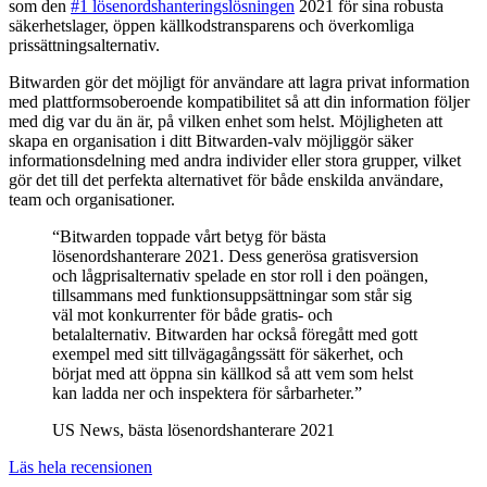
som den
#1 lösenordshanteringslösningen
2021 för sina robusta
säkerhetslager, öppen källkodstransparens och överkomliga
prissättningsalternativ.
Bitwarden gör det möjligt för användare att lagra privat information
med plattformsoberoende kompatibilitet så att din information följer
med dig var du än är, på vilken enhet som helst. Möjligheten att
skapa en organisation i ditt Bitwarden-valv möjliggör säker
informationsdelning med andra individer eller stora grupper, vilket
gör det till det perfekta alternativet för både enskilda användare,
team och organisationer.
“Bitwarden toppade vårt betyg för bästa
lösenordshanterare 2021. Dess generösa gratisversion
och lågprisalternativ spelade en stor roll i den poängen,
tillsammans med funktionsuppsättningar som står sig
väl mot konkurrenter för både gratis- och
betalalternativ. Bitwarden har också föregått med gott
exempel med sitt tillvägagångssätt för säkerhet, och
börjat med att öppna sin källkod så att vem som helst
kan ladda ner och inspektera för sårbarheter.”
US News, bästa lösenordshanterare 2021
Läs hela recensionen