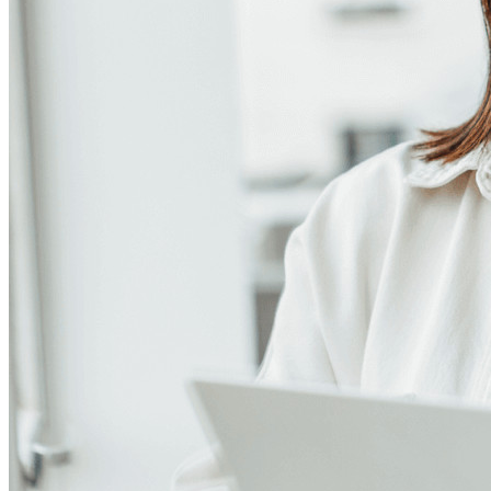
Passwordless.dev och lösenord
Lås upp lösenordsfunktioner och mer med bara några rader
kod
Utvecklardokumentation
Utforska mer
Integrationer
Partners
Ny
Access Intelligence
Ny
Bitwarden Authenticator
Prissättning
Nedladdningar
Verktyg och funktioner
Personliga planer Toppfunktioner