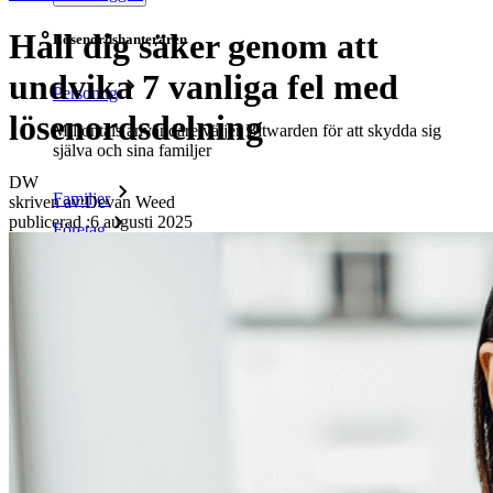
Håll dig säker genom att
Lösenordshanteraren
undvika 7 vanliga fel med
Personlig
lösenordsdelning
Miljontals användare väljer Bitwarden för att skydda sig
själva och sina familjer
DW
Familjer
skriven av:
Devan Weed
publicerad
:
6 augusti 2025
Företag
Otaliga företag och företag väljer Bitwarden för att säkra sina
intressen
Företag
Utvecklarprodukter
Secrets Manager
End-to-end krypterad hemlighetshantering för utveckling,
DevOps och IT-team.