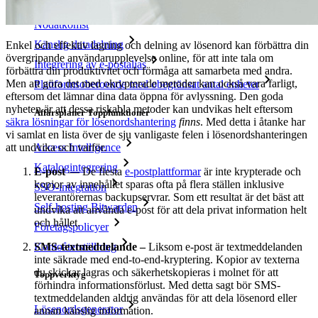
Integrerad TOTP
Nödåtkomst
Känslig datadelning
Enkel och effektiv lagring och delning av lösenord kan förbättra din
övergripande användarupplevelse online, för att inte tala om
Integrering av e-postalias
förbättra din produktivitet och förmåga att samarbeta med andra.
Men att göra det med okrypterade metoder kan också vara farligt,
Plattformsoberoende med obegränsat antal enheter
eftersom det lämnar dina data öppna för avlyssning. Den goda
nyheten är att dessa riskabla metoder kan undvikas helt eftersom
Affärsplaner Toppfunktioner
säkra lösningar för lösenordshantering
finns
. Med detta i åtanke har
vi samlat en lista över de sju vanligaste felen i lösenordshanteringen
att undvika och varför.
Access Intelligence
Katalogintegrering
E-post
–– De flesta
e-postplattformar
är inte krypterade och
kopior av innehållet sparas ofta på flera ställen inklusive
SSO-integration
leverantörernas backupservrar. Som ett resultat är det bäst att
Self-hosting Bitwarden
undvika att använda e-post för att dela privat information helt
och hållet.
Företagspolicyer
SMS-textmeddelande –
Liksom e-post är textmeddelanden
Kontoåterställning
inte säkrade med end-to-end-kryptering. Kopior av texterna
du skickar lagras och säkerhetskopieras i molnet för att
Toppverktyg
förhindra informationsförlust. Med detta sagt bör SMS-
textmeddelanden aldrig användas för att dela lösenord eller
Lösenordsgenerator
annan känslig information.