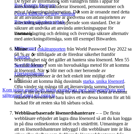
De typer av information som vanligtvis finns i appar för
Bug Bounty Program
anteckningar idag inkluderar lösenord, personnummer och
privat faktureringsinformation. Det som är oroande med detta
Öppen källkod Security Summit
är att användare ofta inte är medvetna om att majoriteten av
Bitwarden säkerhetsvitbok
anteckningsapparna är okrypterade som standard. Det är
säkrare att undvika att använda anteckningsappar för
lösenordslagring och delning och överväga säkrare alternativ
Utbildning
med anteckningsförmåga, som till exempel Bitwarden.
Hjälpcenter
Minne
–– I
enkätrapporten
från World Password Day 2022 sa
68 % av de tillfrågade att de föredrar säkerhet framför
Courses
bekvämlighet när det gäller att hantera sina lösenord. Men 55
% valde Memory som sin huvudsakliga metod för att komma
Samhällsforum
åt lösenord. När vi blir mer och mer beroende av
Företagstjänster
onlineapplikationer är det helt enkelt inte möjligt eller
realistiskt att komma ihåg dussintals
starka, unika lösenord
.
Ofta vänder sig många till att återanvända samma lösenord
Kom igång gratis
Kom igång gratis
Prata med säljteamet
Prata med
som är lätt att komma ihåg för flera konton. Detta är extremt
säljteamet
Logga in
Logga in
riskabelt eftersom det bara krävs ett av dessa konton för att bli
hackad för att resten ska bli sårbara också.
Webbläsarbaserade lösenordshanterare
– – De flesta
webbläsare erbjuder att lagra dina lösenord så att du kan logga
in på dina onlinekonton enkelt och smärtfritt. Utmaningen är
att en lösenordshanterare inbyggd i din webbläsare inte är lika