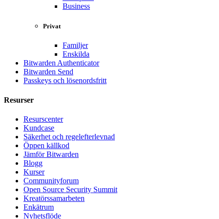
Business
Privat
Familjer
Enskilda
Bitwarden Authenticator
Bitwarden Send
Passkeys och lösenordsfritt
Resurser
Resurscenter
Kundcase
Säkerhet och regelefterlevnad
Öppen källkod
Jämför Bitwarden
Blogg
Kurser
Communityforum
Open Source Security Summit
Kreatörssamarbeten
Enkätrum
Nyhetsflöde