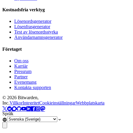
Kostnadsfria verktyg
Lösenordsgenerator
Lösenfrasgenerator
Test av lösenordsstyrka
Användarnamnsgenerator
Företaget
Om oss
Karriär
Pressrum
Partner
Evenemang
Kontakta supporten
©
2026
Bitwarden,
Inc.
Villkor
Integritet
Cookieinställningar
Webbplatskarta
Språk