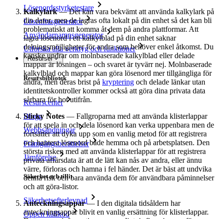
Lösenordsstyrketestare
Kalkylark
–– Det kan vara bekvämt att använda kalkylark på
din dator, men de lagras ofta lokalt på din enhet så det kan bli
Lösenfrasgenerator
problematiskt att komma åt dem på andra plattformar. Att
Användarnamnsgenerator
lagra lösenord i ett kalkylblad på din enhet saknar
delningsmöjligheter för andra som behöver enkel åtkomst. Du
Utforska alla verktyg och funktioner
kanske undrar om molnbaserade kalkylblad eller delade
Resurser
mappar är lösningen – och svaret är tyvärr nej. Molnbaserade
kalkylblad och mappar kan göra lösenord mer tillgängliga för
Resursbibliotek
andra, men deras brist på
kryptering
och delade länkar utan
identitetskontroller kommer också att göra dina privata data
sårbara för hot utifrån.
Resurscenter
Blogg
Sticky Notes
–– Fallgroparna med att använda klisterlappar
för att spela in och dela lösenord kan verka uppenbara men de
Webbsändningar
fortsätter att dyka upp som en vanlig metod för att registrera
och hantera lösenord både hemma och på arbetsplatsen. Den
Framgångsberättelser
största risken med att använda klisterlappar för att registrera
Jämförelse
privata affärsdata är att de lätt kan nås av andra, eller ännu
värre, förloras och hamna i fel händer. Det är bäst att undvika
Säkerhet och tillit
denna risk och bara använda dem för användbara påminnelser
och att göra-listor.
Säkerhetsefterlevnad
Anteckningsappar
–– I den digitala tidsåldern har
anteckningsappar blivit en vanlig ersättning för klisterlappar.
Öppen källkod