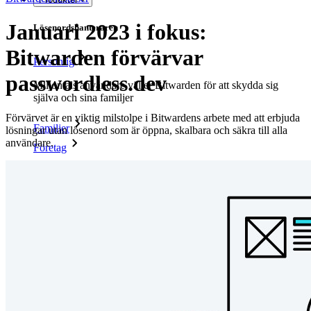
Januari 2023 i fokus:
Lösenordshanteraren
Bitwarden förvärvar
Personlig
passwordless.dev
Miljontals användare väljer Bitwarden för att skydda sig
själva och sina familjer
Förvärvet är en viktig milstolpe i Bitwardens arbete med att erbjuda
Familjer
lösningar utan lösenord som är öppna, skalbara och säkra till alla
användare.
Företag
Otaliga företag och företag väljer Bitwarden för att säkra sina
intressen
Företag
Utvecklarprodukter
Secrets Manager
End-to-end krypterad hemlighetshantering för utveckling,