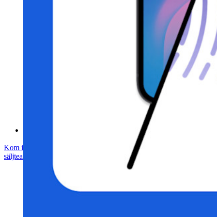
Bug Bounty Program
Öppen källkod Security Summit
Bitwarden säkerhetsvitbok
Utbildning
Hjälpcenter
Courses
Samhällsforum
Företagstjänster
Kom igång gratis
Kom igång gratis
Prata med säljteamet
Prata med
säljteamet
Logga in
Logga in