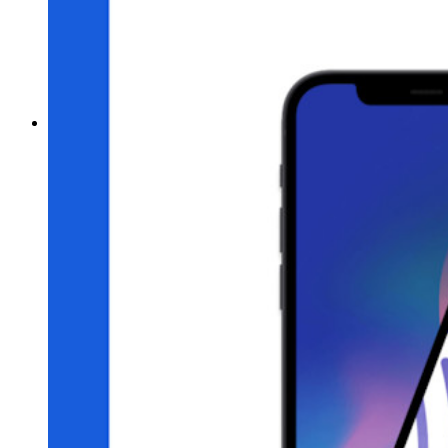
Lösenordsstyrketestare
Lösenfrasgenerator
Användarnamnsgenerator
Utforska alla verktyg och funktioner
Resurser
Resursbibliotek
Resurscenter
Blogg
Webbsändningar
Framgångsberättelser
Jämförelse
Säkerhet och tillit
Säkerhetsefterlevnad
Öppen källkod