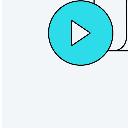
DevOps och IT-team.
Passwordless.dev och lösenord
Lås upp lösenordsfunktioner och mer med bara några rader
kod
Utvecklardokumentation
Utforska mer
Integrationer
Partners
Ny
Access Intelligence
Ny
Bitwarden Authenticator
Prissättning
Nedladdningar
Verktyg och funktioner
Personliga planer Toppfunktioner