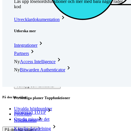
Lås upp lösenordsfunktioner och mer med bara några rader
kod
Utvecklardokumentation
Utforska mer
Integrationer
Partners
Ny
Access Intelligence
Ny
Bitwarden Authenticator
Prissättning
Nedladdningar
Verktyg och funktioner
På den här sidan
Personliga planer Toppfunktioner
Utvalda höjdpunkter
Integrerad TOTP
Proffstips
Om du missade det
Nödåtkomst
Känslig datadelning
På den här sidan