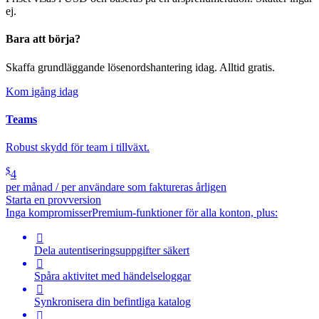
ej.
Bara att börja?
Skaffa grundläggande lösenordshantering idag. Alltid gratis.
Kom igång idag
Teams
Robust skydd för team i tillväxt.
$
4
per månad / per användare som faktureras årligen
Starta en provversion
Inga kompromisser
Premium-funktioner för alla konton, plus:

Dela autentiseringsuppgifter säkert

Spåra aktivitet med händelseloggar

Synkronisera din befintliga katalog
