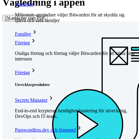
Vägledning i appen
Personlig
Miljontals användare väljer Bitwarden för att skydda sig
Ladda ner som PDF
själva och sina familjer
Familjer
Företag
Otaliga företag och företag väljer Bitwarden för att säkra sina
intressen
Företag
Utvecklarprodukter
Secrets Manager
End-to-end krypterad hemlighetshantering för utveckling,
DevOps och IT-team.
Passwordless.dev och lösenord