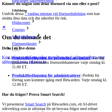
Bitwarden säkerhetsvitbok
Känner du någon som delar lösenord via sms eller e-post?
Utbildning
Undvik dessa
7 vanliga misstag vid lösenordsdelning
som kan
utsätta dina data och din säkerhet för risk.
Hjälpcenter
Courses
Om du missade det
Samhällsforum
Företagstjänster
Delta i en live-demo
Kom igång gratis
Kom igång gratis
Prata med säljteamet
Prata med
Produktfördjupning för personliga användare
: Lär dig
säljteamet
Logga in
Logga in
grunderna i Bitwardens lösenordshanterare varje onsdag kl.
11.00 ET.
Produktfördjupning för administratörer
: Perfekt för
företag som kommer igång med Bitwarden. Varje onsdag kl.
12.00 ET.
Har du frågor? Prova Smart Search!
Vi presenterar
Smart Search
på Bitwarden.com, ett AI-drivet
sökverktyg som är utformat för att besvara frågor med enbart