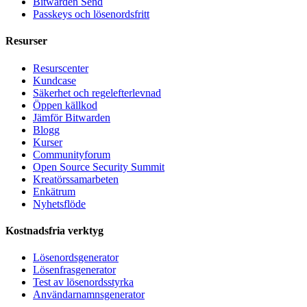
Bitwarden Send
Passkeys och lösenordsfritt
Resurser
Resurscenter
Kundcase
Säkerhet och regelefterlevnad
Öppen källkod
Jämför Bitwarden
Blogg
Kurser
Communityforum
Open Source Security Summit
Kreatörssamarbeten
Enkätrum
Nyhetsflöde
Kostnadsfria verktyg
Lösenordsgenerator
Lösenfrasgenerator
Test av lösenordsstyrka
Användarnamnsgenerator