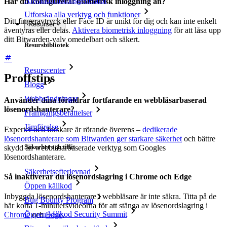
Användarnamnsgenerator
Har du konfigurerat biometrisk inloggning än?
Utforska alla verktyg och funktioner
Ditt fingeravtryck eller Face ID är unikt för dig och kan inte enkelt
Resurser
äventyras eller delas.
Aktivera biometrisk inloggning
för att låsa upp
ditt Bitwarden-valv omedelbart och säkert.
Resursbibliotek
Resurscenter
Proffstips
Blogg
Webbsändningar
Använder dina föräldrar fortfarande en webbläsarbaserad
lösenordshanterare?
Framgångsberättelser
Jämförelse
Experter och forskare är rörande överens –
dedikerade
lösenordshanterare som Bitwarden ger starkare säkerhet
och bättre
Säkerhet och tillit
skydd än webbläsarbaserade verktyg som Googles
lösenordshanterare.
Säkerhetsefterlevnad
Så inaktiverar du lösenordslagring i Chrome och Edge
Öppen källkod
Inbyggda lösenordshanterare i webbläsare är inte säkra. Titta på de
Bug Bounty Program
här korta 1-minutersvideorna för att stänga av lösenordslagring i
Öppen källkod Security Summit
Chrome
och
Edge
.