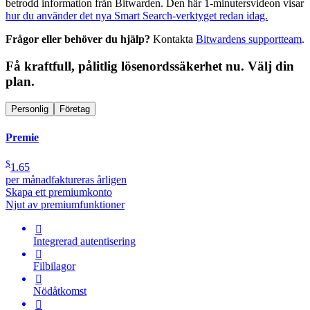
betrodd information från Bitwarden. Den här 1-minutersvideon visar
hur du använder det nya Smart Search-verktyget redan idag.
Frågor eller behöver du hjälp?
Kontakta
Bitwardens supportteam
.
Få kraftfull, pålitlig lösenordssäkerhet nu. Välj din
plan.
Personlig
Företag
Premie
$
1.65
per månad
faktureras årligen
Skapa ett premiumkonto
Njut av premiumfunktioner

Integrerad autentisering

Filbilagor

Nödåtkomst
