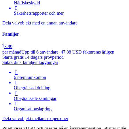
Nätfiskeskydd

Säkerhetsrapporter och mer
Dela valvobjekt med en annan användare
Familjer
$
3.99
per månad
Upp till 6 användare, 47.88 USD faktureras årligen
Starta gratis 14-dagars provperiod
Säkra dina familjeinloggningar

6 premiumkonton

Obegränsad delning

Obegränsade samlingar

Organisationslagring
Dela valvobjekt mellan sex personer
Priset visas i USD och baseras på en årsprenumeration. Skatter ingår