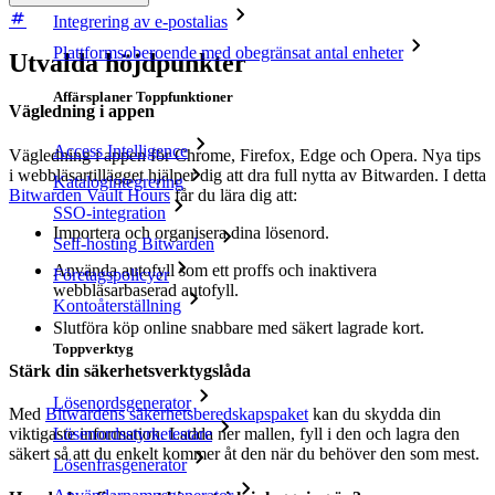
Integrering av e-postalias
Plattformsoberoende med obegränsat antal enheter
Utvalda höjdpunkter
Affärsplaner Toppfunktioner
Vägledning i appen
Access Intelligence
Vägledning i appen för Chrome, Firefox, Edge och Opera. Nya tips
i webbläsartillägget hjälper dig att dra full nytta av Bitwarden. I detta
Katalogintegrering
Bitwarden Vault Hours
får du lära dig att:
SSO-integration
Importera och organisera dina lösenord.
Self-hosting Bitwarden
Använda autofyll som ett proffs och inaktivera
Företagspolicyer
webbläsarbaserad autofyll.
Kontoåterställning
Slutföra köp online snabbare med säkert lagrade kort.
Toppverktyg
Stärk din säkerhetsverktygslåda
Lösenordsgenerator
Med
Bitwardens säkerhetsberedskapspaket
kan du skydda din
Lösenordsstyrketestare
viktigaste information. Ladda ner mallen, fyll i den och lagra den
säkert så att du enkelt kommer åt den när du behöver den som mest.
Lösenfrasgenerator