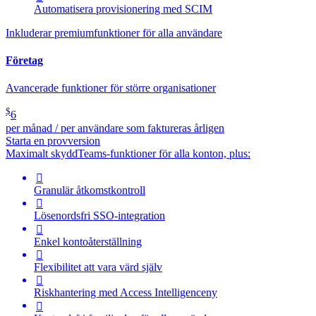
Automatisera provisionering med SCIM
Inkluderar premiumfunktioner för alla användare
Företag
Avancerade funktioner för större organisationer
$
6
per månad / per användare som faktureras årligen
Starta en provversion
Maximalt skydd
Teams-funktioner för alla konton, plus:

Granulär åtkomstkontroll

Lösenordsfri SSO-integration

Enkel kontoåterställning

Flexibilitet att vara värd själv

Riskhantering med
Access Intelligence
ny
