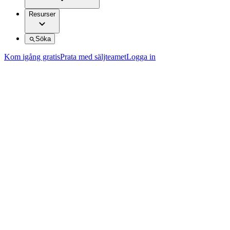
Resurser
Söka
Kom igång gratis
Prata med säljteamet
Logga in