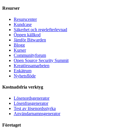
Resurser
Resurscenter
Kundcase
Säkerhet och regelefterlevnad
Öppen källkod
Jämför Bitwarden
Blogg
Kurser
Communityforum
Open Source Security Summit
Kreatörssamarbeten
Enkätrum
Nyhetsflöde
Kostnadsfria verktyg
Lösenordsgenerator
Lösenfrasgenerator
Test av lösenordsstyrka
Användarnamnsgenerator
Företaget