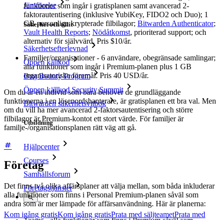
Jämförelse
funktioner som ingår i gratisplanen samt avancerad 2-
faktorautentisering (inklusive YubiKey, FIDO2 och Duo); 1
GB personliga krypterade filbilagor;
Bitwarden Authenticator
;
Säkerhet och tillit
Vault Health Reports
;
Nödåtkomst
, prioriterad support; och
alternativ för självvärd. Pris $10/år.
Säkerhetsefterlevnad
Familjer/organisationer - 6 användare, obegränsade samlingar;
Öppen källkod
alla funktioner som ingår i Premium-planen plus 1 GB
organisatoriska föremål. Pris 40 USD/år.
Bug Bounty Program
Öppen källkod Security Summit
Om du är en individ som bara behöver de grundläggande
funktionerna i en lösenordshanterare, är gratisplanen ett bra val. Men
Bitwarden säkerhetsvitbok
om du vill ha mer avancerad 2-faktorsautentisering och större
filbilagor är Premium-kontot ett stort värde. För familjer är
Utbildning
familje-/organisationsplanen rätt väg att gå.
Hjälpcenter
Courses
Företag
Samhällsforum
Det finns två olika affärsplaner att välja mellan, som båda inkluderar
Företagstjänster
alla funktioner som finns i Personal Premium-planen såväl som
andra som är mer lämpade för affärsanvändning. Här är planerna:
Kom igång gratis
Kom igång gratis
Prata med säljteamet
Prata med