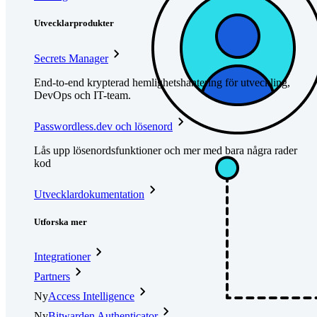
Utvecklarprodukter
Secrets Manager
End-to-end krypterad hemlighetshantering för utveckling,
DevOps och IT-team.
Passwordless.dev och lösenord
Lås upp lösenordsfunktioner och mer med bara några rader
kod
Utvecklardokumentation
Utforska mer
Integrationer
Partners
Ny
Access Intelligence
Ny
Bitwarden Authenticator