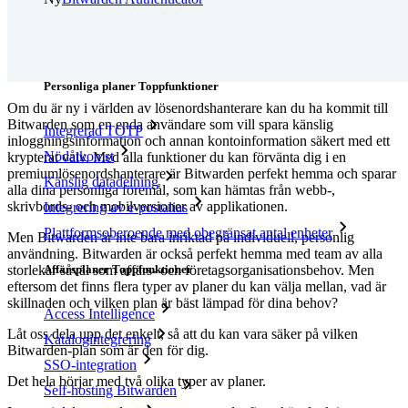
Prissättning
Nedladdningar
Verktyg och funktioner
Personliga planer Toppfunktioner
Om du är ny i världen av lösenordshanterare kan du ha kommit till
Bitwarden som en enda användare som vill spara känslig
Integrerad TOTP
inloggningsinformation och annan kontoinformation säkert med ett
Nödåtkomst
krypterat valv. Med alla funktioner du kan förvänta dig i en
premiumlösenordshanterare är Bitwarden perfekt hemma och sparar
Känslig datadelning
alla dina personliga föremål, som kan hämtas från webb-,
skrivbords- och mobilversioner av applikationen.
Integrering av e-postalias
Plattformsoberoende med obegränsat antal enheter
Men Bitwarden är inte bara inriktad på individuell, personlig
användning. Bitwarden är också perfekt hemma med team av alla
Affärsplaner Toppfunktioner
storlekar såväl som affärs- och företagsorganisationsbehov. Men
eftersom det finns flera typer av planer du kan välja mellan, vad är
skillnaden och vilken plan är bäst lämpad för dina behov?
Access Intelligence
Låt oss dela upp det enkelt, så att du kan vara säker på vilken
Katalogintegrering
Bitwarden-plan som är den för dig.
SSO-integration
Det hela börjar med två olika typer av planer.
Self-hosting Bitwarden