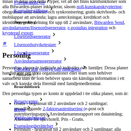
Innan vi delar upp detta i typer, vet att det finns kärnfunktioner som
Företagspolicyer
alla Bitwarden-planer inkluderar, såsom
noll-kunskapskryptering
;
Kontoåterställning
obegränsat antal enheter och synkronisering; gratis skrivbords- och
mobilappar att använda; lagra anteckningar, kreditkort och
identiteter; gratis delning för upp till 2 användare,
Bitwarden Send
,
Toppverktyg
användarnamn/lösenordsgenerator
,
e-postalias integration
och
krypterad export
.
Lösenordsgenerator
Lösenordsstyrketestare
Lösenfrasgenerator
Personlig
Användarnamnsgenerator
Personliga planer är inriktade på individer och familjer. Dessa planer
Utforska alla verktyg och funktioner
handlar inte om stora organisationer eller team som behöver
Resurser
samarbeta utan de som behöver spara sin känsliga information i ett
valv och kanske dela föremål med familjemedlemmar.
Resursbibliotek
Den personliga typen av konto är uppdelad i tre olika planer, som är:
Resurscenter
Gratis - begränsat till 2 användare och 2 samlingar;
grundläggande
2-faktorsautentisering (
e-post och
Blogg
autentiseringsapp); Användarnamnsrapport om dataintrång;
Webbsändningar
Alternativ för självhotell. Pris - Gratis.
Framgångsberättelser
Premium - begränsat till 2 användare och 2 samlingar; alla