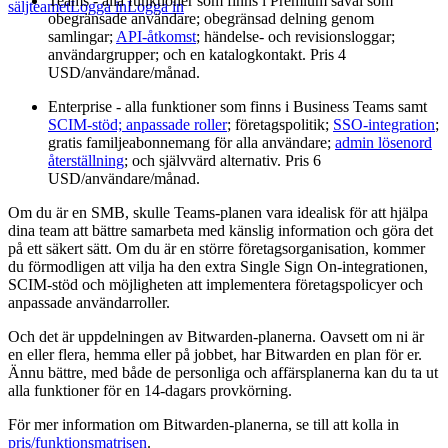
Teams - alla funktioner som finns i Premium såväl som
säljteamet
Logga in
Logga in
obegränsade användare; obegränsad delning genom
samlingar;
API-åtkomst
; händelse- och revisionsloggar;
användargrupper; och en katalogkontakt. Pris 4
USD/användare/månad.
Enterprise - alla funktioner som finns i Business Teams samt
SCIM-stöd;
anpassade roller
; företagspolitik;
SSO-integration
;
gratis familjeabonnemang för alla användare;
admin lösenord
återställning
; och självvärd alternativ. Pris 6
USD/användare/månad.
Om du är en SMB, skulle Teams-planen vara idealisk för att hjälpa
dina team att bättre samarbeta med känslig information och göra det
på ett säkert sätt. Om du är en större företagsorganisation, kommer
du förmodligen att vilja ha den extra Single Sign On-integrationen,
SCIM-stöd och möjligheten att implementera företagspolicyer och
anpassade användarroller.
Och det är uppdelningen av Bitwarden-planerna. Oavsett om ni är
en eller flera, hemma eller på jobbet, har Bitwarden en plan för er.
Ännu bättre, med både de personliga och affärsplanerna kan du ta ut
alla funktioner för en 14-dagars provkörning.
För mer information om Bitwarden-planerna, se till att kolla in
pris/funktionsmatrisen
.