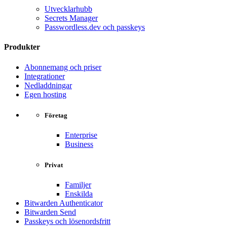
Utvecklarhubb
Secrets Manager
Passwordless.dev och passkeys
Produkter
Abonnemang och priser
Integrationer
Nedladdningar
Egen hosting
Företag
Enterprise
Business
Privat
Familjer
Enskilda
Bitwarden Authenticator
Bitwarden Send
Passkeys och lösenordsfritt