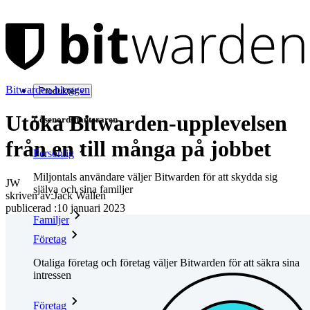
Bitwarden-bloggen
Produkter
Utöka Bitwarden-upplevelsen
Lösenordshanteraren
från en till många på jobbet
Personlig
Miljontals användare väljer Bitwarden för att skydda sig
JW
själva och sina familjer
skriven av:
Jack Wallen
publicerad
:
10 januari 2023
Familjer
Företag
Otaliga företag och företag väljer Bitwarden för att säkra sina
intressen
Företag