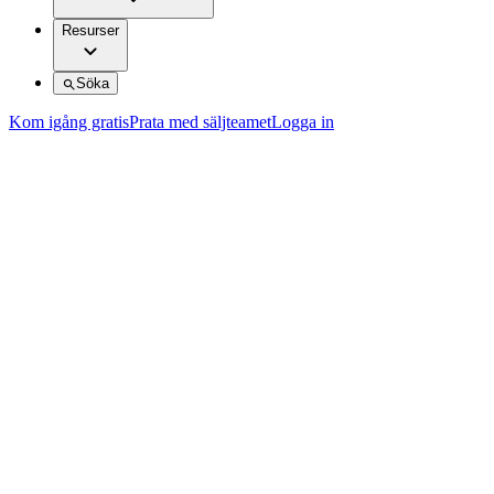
Resurser
Söka
Kom igång gratis
Prata med säljteamet
Logga in