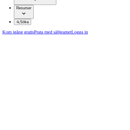
Resurser
Söka
Kom igång gratis
Prata med säljteamet
Logga in