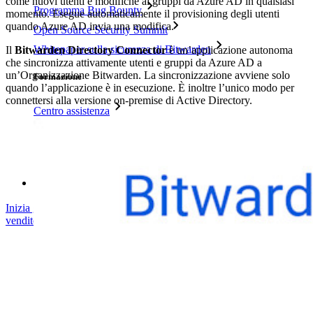
come nuovi utenti e modifiche ai gruppi da Azure AD in qualsiasi
Programma Bug Bounty
momento. Esegue automaticamente il provisioning degli utenti
quando Azure AD invia una modifica.
Open Source Security Summit
Whitepaper sulla sicurezza di Bitwarden
Il
Bitwarden Directory Connector
è un’applicazione autonoma
che sincronizza attivamente utenti e gruppi da Azure AD a
un’Organizzazione Bitwarden. La sincronizzazione avviene solo
Formazione
quando l’applicazione è in esecuzione. È inoltre l’unico modo per
connettersi alla versione on-premise di Active Directory.
Centro assistenza
Corsi
Forum della community
Servizi Enterprise
Inizia gratis
Inizia gratis
Contatta il reparto vendite
Contatta il reparto
vendite
Accedi
Accedi