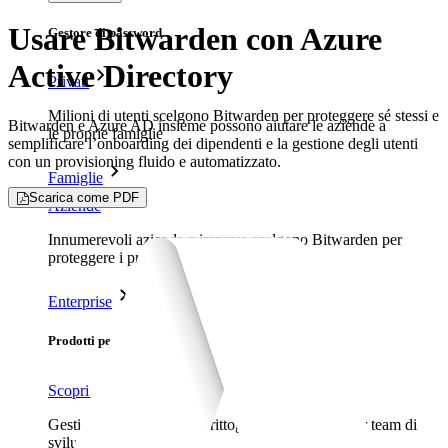
Usare Bitwarden con Azure
Gestore di password
Active Directory
Privati
Milioni di utenti scelgono Bitwarden per proteggere sé stessi e
Bitwarden e Azure AD insieme possono aiutare le aziende a
le proprie famiglie
semplificare l’onboarding dei dipendenti e la gestione degli utenti
con un provisioning fluido e automatizzato.
Famiglie
Scarica come PDF
Aziende
Innumerevoli aziende e imprese scelgono Bitwarden per
proteggere i propri interessi
Enterprise
Prodotti per sviluppatori
Scopri Secrets Manager
Gestione dei segreti con crittografia end-to-end per team di
sviluppo, DevOps e IT.