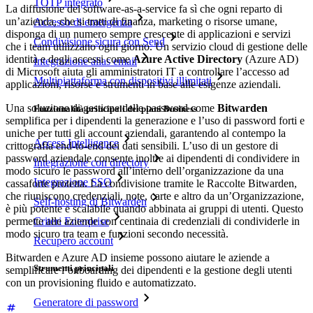
TOTP integrato
La diffusione del software-as-a-service fa sì che ogni reparto di
un’azienda, che si tratti di finanza, marketing o risorse umane,
Accesso di emergenza
disponga di un numero sempre crescente di applicazioni e servizi
Condivisione sicura con Send
che i team utilizzano ogni giorno. Un servizio cloud di gestione delle
identità e degli accessi come
Azure Active Directory
(Azure AD)
Integrazione alias email
di Microsoft aiuta gli amministratori IT a controllare l’accesso ad
Multipiattaforma con dispositivi illimitati
applicazioni, risorse e strumenti in base alle esigenze aziendali.
Una soluzione di gestione delle password come
Bitwarden
Funzionalità principali dei piani Business
semplifica per i dipendenti la generazione e l’uso di password forti e
uniche per tutti gli account aziendali, garantendo al contempo la
Access Intelligence
crittografia end-to-end dei dati sensibili. L’uso di un gestore di
password aziendale consente inoltre ai dipendenti di condividere in
Integrazione con directory
modo sicuro le password all’interno dell’organizzazione da una
Integrazione SSO
cassaforte protetta. La condivisione tramite le Raccolte Bitwarden,
che riuniscono credenziali, note, carte e altro da un’Organizzazione,
Self-hosting di Bitwarden
è più potente e scalabile quando abbinata ai gruppi di utenti. Questo
Criteri Enterprise
permette alle aziende con centinaia di credenziali di condividerle in
modo sicuro tra team e funzioni secondo necessità.
Recupero account
Bitwarden e Azure AD insieme possono aiutare le aziende a
Strumenti principali
semplificare l’onboarding dei dipendenti e la gestione degli utenti
con un provisioning fluido e automatizzato.
Generatore di password