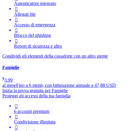
Autenticatore integrato

Allegati file

Accesso di emergenza

Blocco del phishing

Report di sicurezza e altro
Condividi gli elementi della cassaforte con un altro utente
Famiglie
$
3.99
al mese
Fino a 6 utenti, con fatturazione annuale a 47,88 USD
Inizia la prova gratuita per Famiglie
Proteggi gli accessi della tua famiglia

6 account premium

Condivisione illimitata
