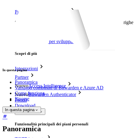
Passwordless.dev e passkey
Sblocca le funzionalità passkey e molto altro con poche righe
di codice
Documentazione per sviluppatori
Scopri di più
Integrazioni
In questa pagina
Partner
Panoramica
Nuovo
Access Intelligence
Vantaggi combinati di Bitwarden e Azure AD
Come funziona
Nuovo
Bitwarden Authenticator
Risorse
Prezzi
Download
In questa pagina
Funzionalità
Funzionalità principali dei piani personali
Panoramica