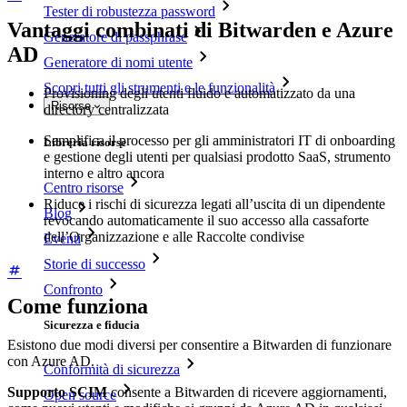
Tester di robustezza password
Vantaggi combinati di Bitwarden e Azure
Generatore di passphrase
AD
Generatore di nomi utente
Scopri tutti gli strumenti e le funzionalità
Provisioning degli utenti fluido e automatizzato da una
Risorse
directory centralizzata
Semplifica il processo per gli amministratori IT di onboarding
Libreria risorse
e gestione degli utenti per qualsiasi prodotto SaaS, strumento
interno e altro ancora
Centro risorse
Riduce i rischi di sicurezza legati all’uscita di un dipendente
Blog
revocando automaticamente il suo accesso alla cassaforte
dell’Organizzazione e alle Raccolte condivise
Eventi
Storie di successo
Confronto
Come funziona
Sicurezza e fiducia
Esistono due modi diversi per consentire a Bitwarden di funzionare
con Azure AD.
Conformità di sicurezza
Supporto SCIM
consente a Bitwarden di ricevere aggiornamenti,
Open source