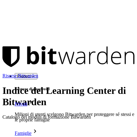
Risorse Bitwarden
Prodotti
Indice del Learning Center di
Gestore di password
Bitwarden
Privati
Milioni di utenti scelgono Bitwarden per proteggere sé stessi e
Catalogo dei moduli di formazione Bitwarden
le proprie famiglie
Famiglie