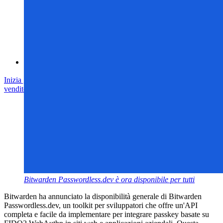
Centro assistenza
Corsi
Forum della community
Servizi Enterprise
Inizia gratis
Inizia gratis
Contatta il reparto vendite
Contatta il reparto
vendite
Accedi
Accedi
Bitwarden Passwordless.dev è ora disponibile per tutti
Bitwarden ha annunciato la disponibilità generale di Bitwarden
Passwordless.dev, un toolkit per sviluppatori che offre un'API
completa e facile da implementare per integrare passkey basate su