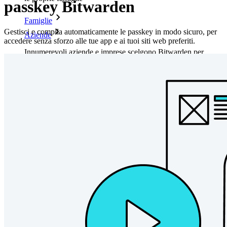
passkey Bitwarden
Famiglie
Gestisci e compila automaticamente le passkey in modo sicuro, per
Aziende
accedere senza sforzo alle tue app e ai tuoi siti web preferiti.
Innumerevoli aziende e imprese scelgono Bitwarden per
proteggere i propri interessi
Enterprise
Prodotti per sviluppatori
Scopri Secrets Manager
Gestione dei segreti con crittografia end-to-end per team di
sviluppo, DevOps e IT.
Passwordless.dev e passkey
Sblocca le funzionalità passkey e molto altro con poche righe
di codice
Documentazione per sviluppatori