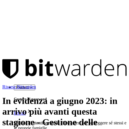
Risorse Bitwarden
Prodotti
In evidenza a giugno 2023: in
Gestore di password
arrivo più avanti questa
Privati
stagione - Gestione delle
Milioni di utenti scelgono Bitwarden per proteggere sé stessi e
le proprie famiglie