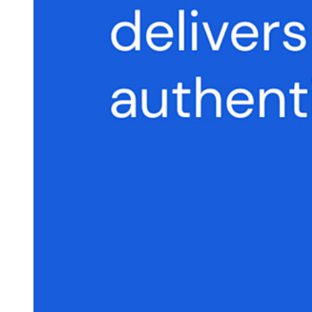
Libreria risorse
Centro risorse
Blog
Eventi
Storie di successo
Confronto
Sicurezza e fiducia
Conformità di sicurezza
Open source
Programma Bug Bounty
Open Source Security Summit
Whitepaper sulla sicurezza di Bitwarden
Formazione