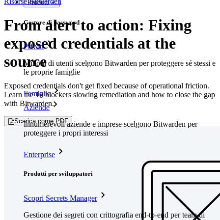
Risorse Bitwarden
Prodotti
From alert to action: Fixing
Gestore di password
exposed credentials at the
Privati
source
Milioni di utenti scelgono Bitwarden per proteggere sé stessi e
le proprie famiglie
Exposed credentials don't get fixed because of operational friction.
Famiglie
Learn the 10 blockers slowing remediation and how to close the gap
with Bitwarden.
Aziende
Scarica come PDF
Innumerevoli aziende e imprese scelgono Bitwarden per
proteggere i propri interessi
Enterprise
Prodotti per sviluppatori
Scopri Secrets Manager
Gestione dei segreti con crittografia end-to-end per team di