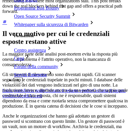
remediating it is where most organizations stall. This post breaks
down the real blockers behind that gap and offers a practical path
Programma Bug Bounty
forward.
Open Source Security Summit
Whitepaper sulla sicurezza di Bitwarden
Il vero motivo per cui le credenziali
Formazione
esposte restano attive
Centro assistenza
La maggior parte delle analisi post-mortem evita la risposta più
Corsi
onesta: il problema è l'attrito operativo, non la mancanza di
consapevolezza.
Forum della community
Gli strumenti di rilevamento sono diventati rapidi. Gli scanner
Servizi Enterprise
segnalano le credenziali trapelate in pochi minuti. I database delle
violazioni dei dati vengono indicizzati nel giro di una notte. La
risoluzione, invece, dipende ancora da una persona che sappia quale
Inizia gratis
Inizia gratis
Contatta il reparto vendite
Contatta il reparto
credenziale è stata esposta, chi ne è responsabile, quali sistemi
vendite
Accedi
Accedi
dipendono da essa e come ruotarla senza compromettere qualcosa in
produzione. È in questa catena di decisioni che le cose si inceppano.
Anche le organizzazioni che hanno già adottato un gestore di
password si scontrano con questo limite. Un gestore di password è
un vault, non un motore di workflow. Archivia le credenziali, ma