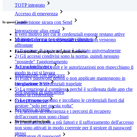
TOTP integrato
Accesso di emergenza
Condivisione sicura con Send
In questa pagina
Integrazione alias email
Il vero motivo per cui le credenziali esposte restano attive
Multipiattaforma con dispositivi illimitati
10 motivi per cui le credenziali esposte non vengono
affrontate
1) Il gestore di password non è adottato universalmente
Funzionalità principali dei piani Business
2) Gli accessi condivisi sono la norma, quindi nessuno
"possiede" l'aggiornamento
Access Intelligence
3) La struttura del vault e le autorizzazioni non rispecchiano il
modo in cui si lavora
Integrazione con directory
4) Policy password deboli o non applicate mantengono in
Integrazione SSO
circolazione le credenziali trapelate
5) La rotazione è complessa perché è scollegata dalle app che
Self-hosting di Bitwarden
usano la credenziale
6) Le persone copiano e incollano le credenziali fuori dal
Criteri Enterprise
gestore "solo per questa volta"
Recupero account
7) L'accesso di emergenza e i percorsi di recupero
dell'account non sono chiari
Strumenti principali
8) L'autenticazione a più fattori e il rafforzamento dell'accesso
non sono attivati in modo coerente per il gestore di password
stesso
Generatore di password