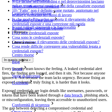
9) Le lacune nell'onboarding e nel deprovisioning lasciano
agli ex utenti accessi residui o dati della cassaforte esportati
Tester di robustezza password
10) "Fatto" non è definito come ruotato, aggiornato nel
Generatore di passphrase
gestore e verificato nei flussi di lavoro
In che modo Bitwarden supporta il rilevamento delle
Generatore di nomi utente
credenziali esposte e una correzione più rapida
Scopri tutti gli strumenti e le funzionalità
Il punto sulle credenziali esposte
Risorse
FAQ sulle credenziali esposte
Cosa sono le credenziali esposte?
Come funziona il rilevamento delle credenziali esposte?
Libreria risorse
Cosa rende difficile correggere una vulnerabilità legata a
credenziali esposte?
Centro risorse
In questa pagina
Blog
Every security team knows the feeling. A leaked credential alert
Eventi
fires, the finding gets logged, and then it sits. Not because anyone
Storie di successo
ignores it. Not because the team lacks urgency. Because fixing an
exposed credential, truly fixing it, is harder than it looks.
Confronto
Exposed credentials are login details like usernames, passwords, or
Sicurezza e fiducia
tokens that have been leaked through a
data breach
, phishing attack,
or misconfiguration, leaving them accessible to unauthorized users.
Conformità di sicurezza
The gap between detecting a compromised credential and
Open source