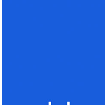
Famiglie
Aziende
Innumerevoli aziende e imprese scelgono Bitwarden per
proteggere i propri interessi
Enterprise
Prodotti per sviluppatori
Scopri Secrets Manager
Gestione dei segreti con crittografia end-to-end per team di
sviluppo, DevOps e IT.
Passwordless.dev e passkey
Sblocca le funzionalità passkey e molto altro con poche righe
di codice
Documentazione per sviluppatori