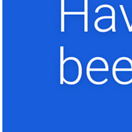
Scopri di più
Integrazioni
Partner
Nuovo
Access Intelligence
Nuovo
Bitwarden Authenticator
Prezzi
Download
Funzionalità
Funzionalità principali dei piani personali
TOTP integrato
Accesso di emergenza
Condivisione sicura con Send
Integrazione alias email
Multipiattaforma con dispositivi illimitati
Funzionalità principali dei piani Business