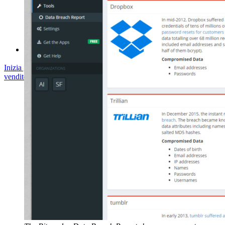
Corsi
Forum della community
Servizi Enterprise
Inizia gratis
Inizia gratis
Contatta il reparto vendite
Contatta il reparto
vendite
Accedi
Accedi