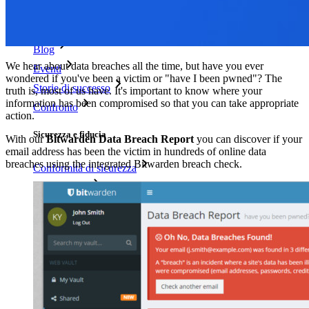
Centro risorse
Blog
We hear about data breaches all the time, but have you ever
Eventi
wondered if you've been a victim or "have I been pwned"? The
Storie di successo
truth is, most of us have. It's important to know where your
information has been compromised so that you can take appropriate
Confronto
action.
Sicurezza e fiducia
With our
Bitwarden Data Breach Report
you can discover if your
email address has been the victim in hundreds of online data
breaches using the integrated Bitwarden breach check.
Conformità di sicurezza
Open source
Programma Bug Bounty
Open Source Security Summit
Whitepaper sulla sicurezza di Bitwarden
Formazione
Centro assistenza