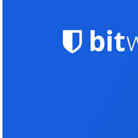
Access Intelligence
Integrazione con directory
Integrazione SSO
Self-hosting di Bitwarden
Criteri Enterprise
Recupero account
Strumenti principali
Generatore di password
Tester di robustezza password
Generatore di passphrase
Generatore di nomi utente
Scopri tutti gli strumenti e le funzionalità
Risorse
Libreria risorse