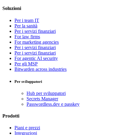
Soluzioni
Per i team IT
Per la sanità
Per i servizi finanziari
For law firms
For marketing agencies
Per i servizi finanziari
Per i servizi finanziari
For agentic AI security
Per gli MSP
Bitwarden across industries
Per sviluppatori
Hub per sviluppatori
Secrets Manager
Passwordless.dev e passkey
Prodotti
Piani e prezzi
Integrazioni