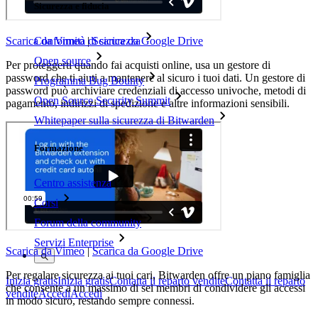
Sicurezza e fiducia
Scarica da Vimeo
|
Scarica da Google Drive
Conformità di sicurezza
Open source
Per proteggerti quando fai acquisti online, usa un gestore di
password che ti aiuti a mantenere al sicuro i tuoi dati. Un gestore di
Programma Bug Bounty
password può archiviare credenziali di accesso univoche, metodi di
Open Source Security Summit
pagamento, indirizzi di spedizione e altre informazioni sensibili.
Whitepaper sulla sicurezza di Bitwarden
Formazione
Centro assistenza
Corsi
Forum della community
Servizi Enterprise
Scarica da Vimeo
|
Scarica da Google Drive
Per regalare sicurezza ai tuoi cari, Bitwarden offre un piano famiglia
Inizia gratis
Inizia gratis
Contatta il reparto vendite
Contatta il reparto
che consente a un massimo di sei membri di condividere gli accessi
vendite
Accedi
Accedi
in modo sicuro, restando sempre connessi.