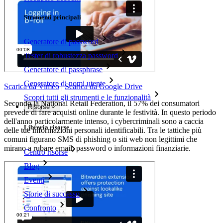
Strumenti principali
Generatore di password
Tester di robustezza password
Generatore di passphrase
Generatore di nomi utente
Scarica da Vimeo
|
Scarica da Google Drive
Scopri tutti gli strumenti e le funzionalità
Secondo la National Retail Federation, il 57% dei consumatori
Risorse
prevede di fare acquisti online durante le festività. In questo periodo
dell'anno particolarmente intenso, i cybercriminali sono a caccia
Libreria risorse
delle tue informazioni personali identificabili. Tra le tattiche più
comuni figurano SMS di phishing o siti web non legittimi che
mirano a rubare email, password o informazioni finanziarie.
Centro risorse
Blog
Eventi
Storie di successo
Confronto