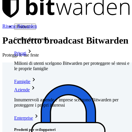
Risorse Bitwarden
Prodotti
Pacchetto broadcast Bitwarden
Gestore di password
Privati
Proteggi le tue feste
Milioni di utenti scelgono Bitwarden per proteggere sé stessi e
le proprie famiglie
Famiglie
Aziende
Innumerevoli aziende e imprese scelgono Bitwarden per
proteggere i propri interessi
Enterprise
Prodotti per sviluppatori