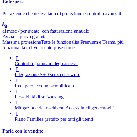
Enterprise
Per aziende che necessitano di protezione e controllo avanzati.
$
6
al mese / per utente, con fatturazione annuale
Avvia la prova gratuita
Massima protezione
Tutte le funzionalità Premium e Teams, più
funzionalità di livello enterprise come:

Controllo granulare degli accessi

Integrazione SSO senza password

Recupero account semplificato

Flessibilità di self-hosting

Mitigazione dei rischi con
Access Intelligence
novità

Piano Families gratuito per tutti gli utenti
Parla con le vendite