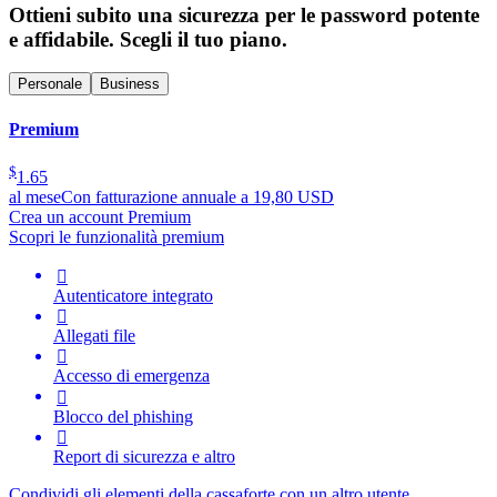
Ottieni subito una sicurezza per le password potente
e affidabile. Scegli il tuo piano.
Personale
Business
Premium
$
1.65
al mese
Con fatturazione annuale a 19,80 USD
Crea un account Premium
Scopri le funzionalità premium

Autenticatore integrato

Allegati file

Accesso di emergenza

Blocco del phishing

Report di sicurezza e altro
Condividi gli elementi della cassaforte con un altro utente