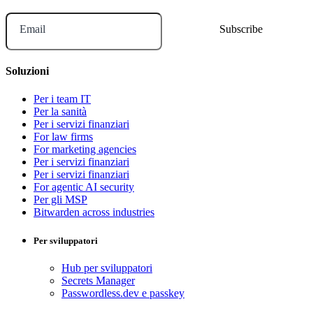
Email
Soluzioni
Per i team IT
Per la sanità
Per i servizi finanziari
For law firms
For marketing agencies
Per i servizi finanziari
Per i servizi finanziari
For agentic AI security
Per gli MSP
Bitwarden across industries
Per sviluppatori
Hub per sviluppatori
Secrets Manager
Passwordless.dev e passkey