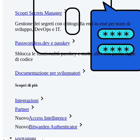
Scopri Secrets Manager
Gestione dei segreti con crittografia end-to-end per team di
sviluppo, DevOps e IT.
Passwordless.dev e passkey
Sblocca le funzionalità passkey e molto altro con poche righe
di codice
Documentazione per sviluppatori
Scopri di più
Integrazioni
Partner
Nuovo
Access Intelligence
Nuovo
Bitwarden Authenticator
Prezzi
Download