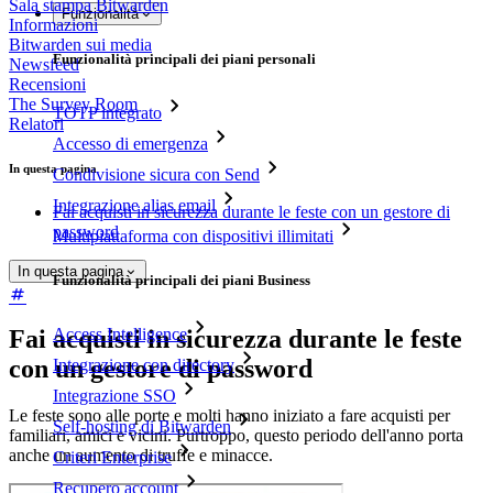
Sala stampa Bitwarden
Funzionalità
Informazioni
Bitwarden sui media
Funzionalità principali dei piani personali
Newsfeed
Recensioni
The Survey Room
TOTP integrato
Relatori
Accesso di emergenza
In questa pagina
Condivisione sicura con Send
Integrazione alias email
Fai acquisti in sicurezza durante le feste con un gestore di
password
Multipiattaforma con dispositivi illimitati
In questa pagina
Funzionalità principali dei piani Business
Access Intelligence
Fai acquisti in sicurezza durante le feste
con un gestore di password
Integrazione con directory
Integrazione SSO
Le feste sono alle porte e molti hanno iniziato a fare acquisti per
Self-hosting di Bitwarden
familiari, amici e vicini. Purtroppo, questo periodo dell'anno porta
anche un aumento di truffe e minacce.
Criteri Enterprise
Recupero account