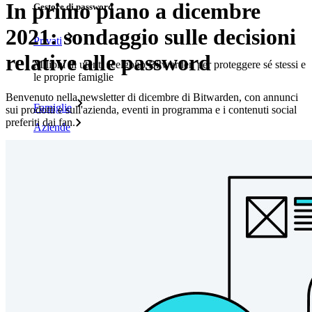
In primo piano a dicembre
Gestore di password
2021: sondaggio sulle decisioni
Privati
relative alle password
Milioni di utenti scelgono Bitwarden per proteggere sé stessi e
le proprie famiglie
Benvenuto nella newsletter di dicembre di Bitwarden, con annunci
Famiglie
sui prodotti e sull'azienda, eventi in programma e i contenuti social
preferiti dai fan.
Aziende
Innumerevoli aziende e imprese scelgono Bitwarden per
proteggere i propri interessi
Enterprise
Prodotti per sviluppatori
Scopri Secrets Manager
Gestione dei segreti con crittografia end-to-end per team di
sviluppo, DevOps e IT.