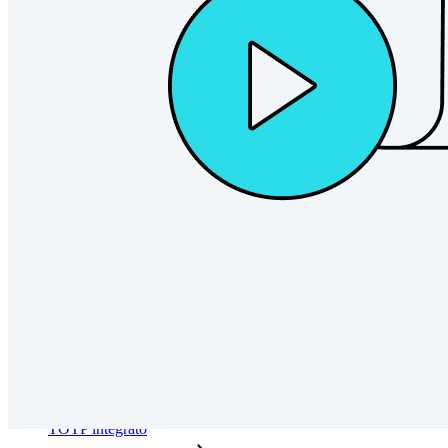
Passwordless.dev e passkey
Sblocca le funzionalità passkey e molto altro con poche righe
di codice
Documentazione per sviluppatori
Scopri di più
Integrazioni
Partner
Nuovo
Access Intelligence
Nuovo
Bitwarden Authenticator
Prezzi
Download
Funzionalità
Funzionalità principali dei piani personali
TOTP integrato