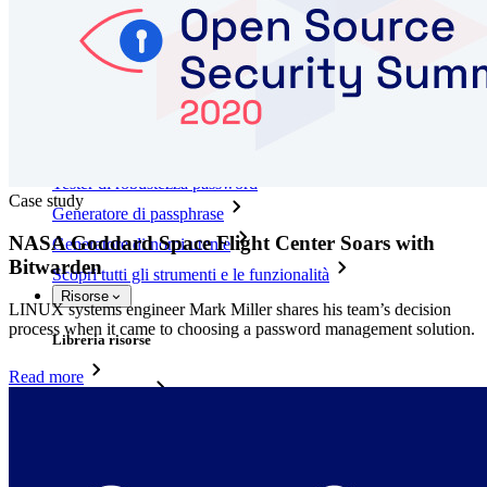
Criteri Enterprise
Recupero account
Strumenti principali
Generatore di password
Tester di robustezza password
Case study
Generatore di passphrase
NASA Goddard Space Flight Center Soars with
Generatore di nomi utente
Bitwarden
Scopri tutti gli strumenti e le funzionalità
Risorse
LINUX systems engineer Mark Miller shares his team’s decision
process when it came to choosing a password management solution.
Libreria risorse
Read more
Centro risorse
Blog
Eventi
Storie di successo