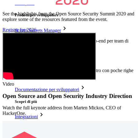
Enterprise
See the highlights from the Open Source Security Summit 2020 and
Prodotti per sviluppatori
explore some of the resources featured from the event.
Register for 2026
Scopri Secrets Manager
Gestione dei segreti con crittografia end-to-end per team di
sviluppo, DevOps e IT.
Passwordless.dev e passkey
Sblocca le funzionalità passkey e molto altro con poche righe
di codice
Video
Documentazione per sviluppatori
Open Source and Open Security Industry Direction
Scopri di più
Watch the full keynote address from Marten Mickos, CEO of
HackerOne.
Integrazioni
Partner
Nuovo
Access Intelligence