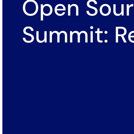
Confronto
Sicurezza e fiducia
Conformità di sicurezza
Open source
Programma Bug Bounty
Open Source Security Summit
Whitepaper sulla sicurezza di Bitwarden
Formazione
Centro assistenza
Corsi
Forum della community
Servizi Enterprise