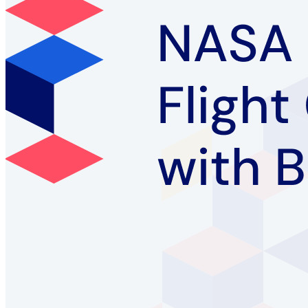
Nuovo
Bitwarden Authenticator
Prezzi
Download
Funzionalità
Funzionalità principali dei piani personali
TOTP integrato
Accesso di emergenza
Condivisione sicura con Send
Integrazione alias email
Multipiattaforma con dispositivi illimitati
Funzionalità principali dei piani Business
Access Intelligence
Integrazione con directory
Integrazione SSO
Self-hosting di Bitwarden