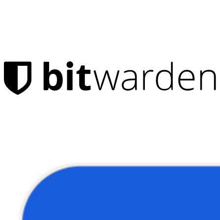
Prodotti
Gestore di password
Privati
Milioni di utenti scelgono Bitwarden per proteggere sé stessi e
le proprie famiglie
Famiglie
Aziende