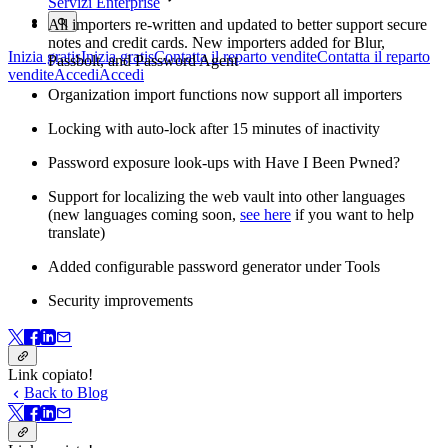
Servizi Enterprise
All importers re-written and updated to better support secure
notes and credit cards. New importers added for Blur,
Inizia gratis
Inizia gratis
Contatta il reparto vendite
Contatta il reparto
Passbolt, and Password Agent
vendite
Accedi
Accedi
Organization import functions now support all importers
Locking with auto-lock after 15 minutes of inactivity
Password exposure look-ups with Have I Been Pwned?
Support for localizing the web vault into other languages
(new languages coming soon,
see here
if you want to help
translate)
Added configurable password generator under Tools
Security improvements
Link copiato!
Back to Blog