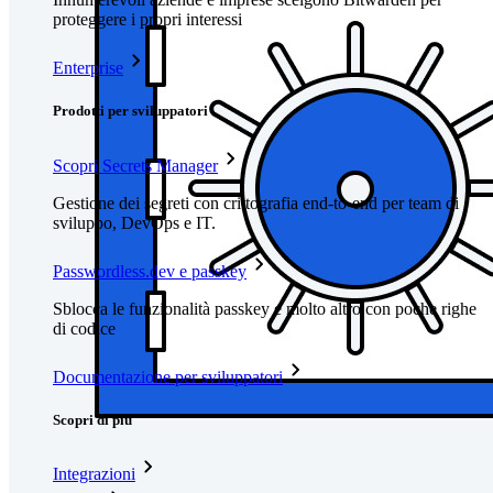
proteggere i propri interessi
Enterprise
Prodotti per sviluppatori
Scopri Secrets Manager
Gestione dei segreti con crittografia end-to-end per team di
sviluppo, DevOps e IT.
Passwordless.dev e passkey
Sblocca le funzionalità passkey e molto altro con poche righe
di codice
Documentazione per sviluppatori
Scopri di più
Integrazioni