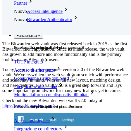
Partner
Nuovo
Access Intelligence
Nuovo
Bitwarden Authenticator
Prezzi
Download
Funzionalità
The Bitwarden web vault was first released back in 2015 as the first
Funzionalità principali dei piani personali
Bitwarden client application. Since its initial release, the web vault
has grown to add more and more functionality and is the primary
tool for many Bitwarden users.
TOTP integrato
Today we're happy to announce version 2.0 of the Bitwarden web
Accesso di emergenza
vault. We've re-written the web vault from scratch with performance
Condivisione sicura con Send
and scalability in mind. With an all new layout, matching design,
and new features, web vault v2.0 is a great step forward and lays
Integrazione alias email
some important groundwork for many new features yet to come.
Multipiattaforma con dispositivi illimitati
Check out the new Bitwarden web vault v2.0 today at
https://vault.bitwarden.com/
Funzionalità principali dei piani Business
Access Intelligence
Integrazione con directory