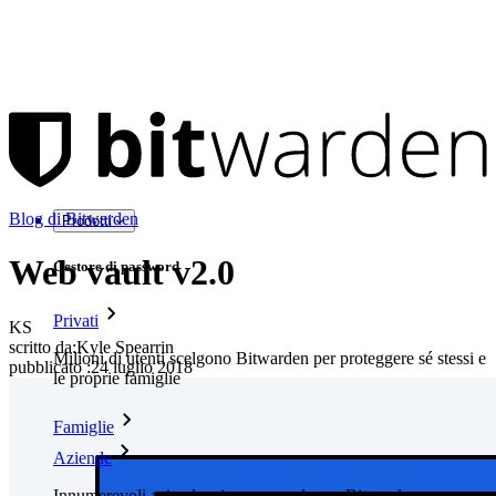
Blog di Bitwarden
Prodotti
Web vault v2.0
Gestore di password
Privati
KS
scritto da:
Kyle Spearrin
Milioni di utenti scelgono Bitwarden per proteggere sé stessi e
pubblicato
:
24 luglio 2018
le proprie famiglie
Famiglie
Aziende
Innumerevoli aziende e imprese scelgono Bitwarden per