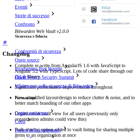
Eventi
Storie di successo
Confronto
Bitwarden Web Vault v2.0.0
Sicurezza e fiducia
Conformità di sicurezza
Changelog
Open source
Complete re-write from AngularJS 1.6 with JavaScript to
Programma Bug Bounty
Angular 5.2 with TypeScript. Lots of code share through our
JSLib
library.
Open Source Security Summit
Whitepaper sulla sicurezza di Bitwarden
Significant performance improvements throughout
New simplified layout/design to reduce clutter & noise, and to
Formazione
better match branding of our other apps
Centro assistenza
Organization vault view for all users (previously only
organization admins could view this)
Corsi
Bulk sharing option added to vault listing for sharing multiple
Forum della community
items to an organization at once