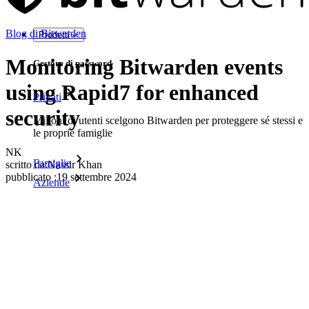
Blog di Bitwarden
Prodotti
Monitoring Bitwarden events
Gestore di password
using Rapid7 for enhanced
Privati
security
Milioni di utenti scelgono Bitwarden per proteggere sé stessi e
le proprie famiglie
NK
Famiglie
scritto da:
Nassir Khan
pubblicato
:
19 settembre 2024
Aziende
Innumerevoli aziende e imprese scelgono Bitwarden per
proteggere i propri interessi
Enterprise
Prodotti per sviluppatori