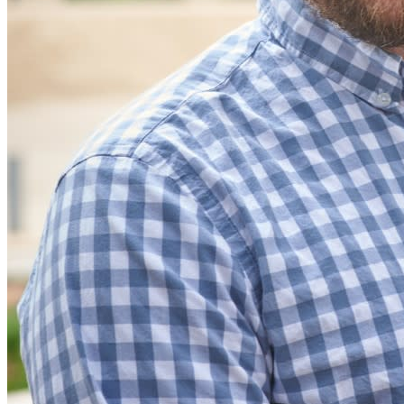
Integrazioni
Partner
Nuovo
Access Intelligence
Nuovo
Bitwarden Authenticator
Prezzi
Download
Funzionalità
Funzionalità principali dei piani personali
TOTP integrato
Accesso di emergenza
Condivisione sicura con Send
Integrazione alias email
Multipiattaforma con dispositivi illimitati
Funzionalità principali dei piani Business
Access Intelligence