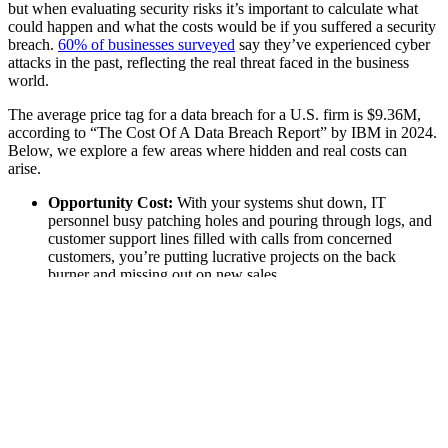
but when evaluating security risks it’s important to calculate what
could happen and what the costs would be if you suffered a security
breach.
60% of businesses surveyed
say they’ve experienced cyber
attacks in the past, reflecting the real threat faced in the business
world.
The average price tag for a data breach for a U.S. firm is $9.36M,
according to “The Cost Of A Data Breach Report” by IBM in 2024.
Below, we explore a few areas where hidden and real costs can
arise.
Opportunity Cost:
With your systems shut down, IT
personnel busy patching holes and pouring through logs, and
customer support lines filled with calls from concerned
customers, you’re putting lucrative projects on the back
burner and missing out on new sales.
Ransom:
This is the actual payment you may make to get
your data back in a ransomware attack. The average ransom
from attacks is $2M according to Sophos's The State of
Ransomware 2024 report.
Legal:
Breach laws vary by jurisdiction in which business is
done and usually requires notification of customers of
compromised data. Besides the obvious potential for class