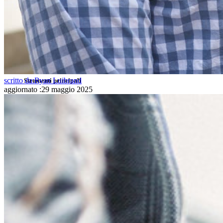
Integrazione con directory
Integrazione SSO
Self-hosting di Bitwarden
Criteri Enterprise
Recupero account
scritto da:
Ryan Luibrand
Strumenti principali
aggiornato
:
29 maggio 2025
Generatore di password
Tester di robustezza password
Generatore di passphrase
Generatore di nomi utente
Scopri tutti gli strumenti e le funzionalità
Risorse
Libreria risorse
Centro risorse