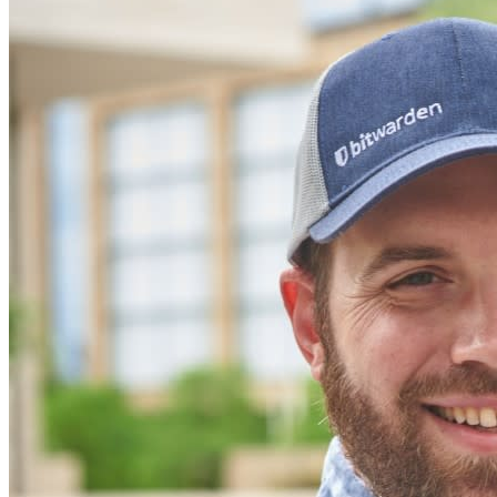
Innumerevoli aziende e imprese scelgono Bitwarden per
proteggere i propri interessi
Enterprise
Prodotti per sviluppatori
Scopri Secrets Manager
Gestione dei segreti con crittografia end-to-end per team di
sviluppo, DevOps e IT.
Passwordless.dev e passkey
Sblocca le funzionalità passkey e molto altro con poche righe
di codice
Documentazione per sviluppatori
Scopri di più