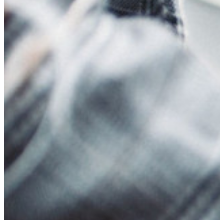
Blog
Eventi
Storie di successo
Confronto
Sicurezza e fiducia
Conformità di sicurezza
Open source
Programma Bug Bounty
Open Source Security Summit
Whitepaper sulla sicurezza di Bitwarden
Formazione
Centro assistenza
Corsi
Forum della community