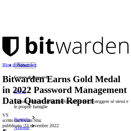
Blog di Bitwarden
Prodotti
Bitwarden Earns Gold Medal
Gestore di password
in 2022 Password Management
Privati
Data Quadrant Report
Milioni di utenti scelgono Bitwarden per proteggere sé stessi e
le proprie famiglie
VS
Famiglie
scritto da:
Vivian Shic
pubblicato
:
23 novembre 2022
Aziende