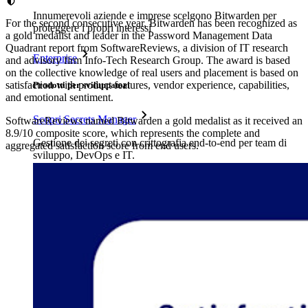
Innumerevoli aziende e imprese scelgono Bitwarden per
For the second consecutive year, Bitwarden has been recognized as
proteggere i propri interessi
a gold medalist and leader in the Password Management Data
Quadrant report from SoftwareReviews, a division of IT research
Enterprise
and advisory firm Info-Tech Research Group. The award is based
on the collective knowledge of real users and placement is based on
satisfaction with product features, vendor experience, capabilities,
Prodotti per sviluppatori
and emotional sentiment.
Scopri Secrets Manager
SoftwareReviews named Bitwarden a gold medalist as it received an
8.9/10 composite score, which represents the complete and
Gestione dei segreti con crittografia end-to-end per team di
aggregated satisfaction score from end users.
sviluppo, DevOps e IT.
Passwordless.dev e passkey
Sblocca le funzionalità passkey e molto altro con poche righe
di codice
Documentazione per sviluppatori
Scopri di più