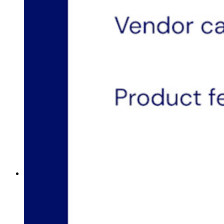
Integrazione con directory
Integrazione SSO
Self-hosting di Bitwarden
Criteri Enterprise
Recupero account
Strumenti principali
Generatore di password
Tester di robustezza password
Generatore di passphrase
Generatore di nomi utente
Scopri tutti gli strumenti e le funzionalità
Risorse
Libreria risorse
Centro risorse