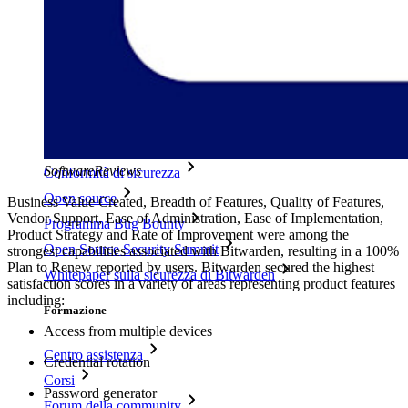
Blog
Eventi
Storie di successo
Confronto
Sicurezza e fiducia
SoftwareReviews
Conformità di sicurezza
Open source
Business Value Created, Breadth of Features, Quality of Features,
Vendor Support, Ease of Administration, Ease of Implementation,
Programma Bug Bounty
Product Strategy and Rate of Improvement were among the
Open Source Security Summit
strongest capabilities associated with Bitwarden, resulting in a 100%
Plan to Renew reported by users. Bitwarden secured the highest
Whitepaper sulla sicurezza di Bitwarden
satisfaction scores in a variety of areas representing product features
including:
Formazione
Access from multiple devices
Centro assistenza
Credential rotation
Corsi
Password generator
Forum della community