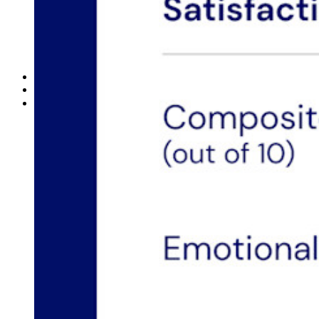
Integrazioni
Partner
Nuovo
Access Intelligence
Nuovo
Bitwarden Authenticator
Prezzi
Download
Funzionalità
Funzionalità principali dei piani personali
TOTP integrato
Accesso di emergenza
Condivisione sicura con Send
Integrazione alias email
Multipiattaforma con dispositivi illimitati
Funzionalità principali dei piani Business
Access Intelligence