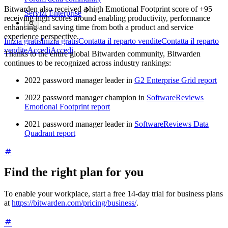
Bitwarden also received a high Emotional Footprint score of +95
Servizi Enterprise
receiving high scores around enabling productivity, performance
enhancing and saving time from both a product and service
experience perspective.
Inizia gratis
Inizia gratis
Contatta il reparto vendite
Contatta il reparto
vendite
Accedi
Accedi
Thanks to the entire global Bitwarden community, Bitwarden
continues to be recognized across industry rankings:
2022 password manager leader in
G2 Enterprise Grid report
2022 password manager champion in
SoftwareReviews
Emotional Footprint report
2021 password manager leader in
SoftwareReviews Data
Quadrant report
Find the right plan for you
To enable your workplace, start a free 14-day trial for business plans
at
https://bitwarden.com/pricing/business/
.