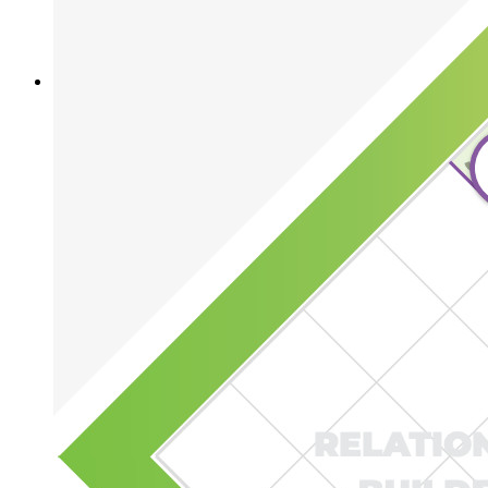
Generatore di nomi utente
Scopri tutti gli strumenti e le funzionalità
Risorse
Libreria risorse
Centro risorse
Blog
Eventi
Storie di successo
Confronto
Sicurezza e fiducia
Conformità di sicurezza
Open source
Programma Bug Bounty