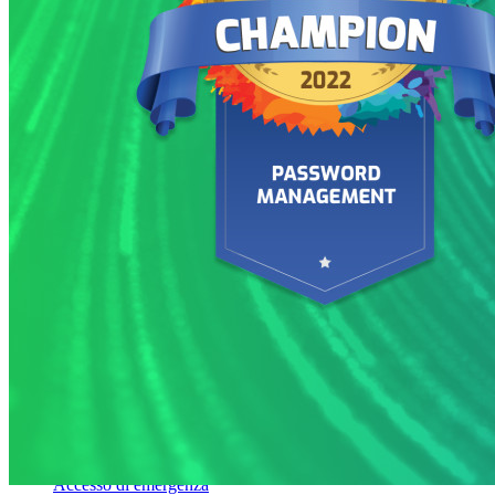
Sblocca le funzionalità passkey e molto altro con poche righe
di codice
Documentazione per sviluppatori
Scopri di più
Integrazioni
Partner
Nuovo
Access Intelligence
Nuovo
Bitwarden Authenticator
Prezzi
Download
Funzionalità
Funzionalità principali dei piani personali
TOTP integrato
Accesso di emergenza