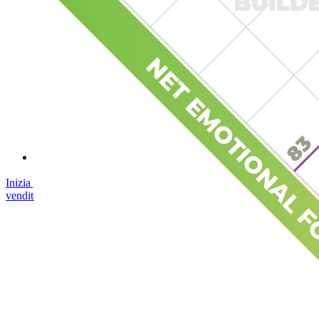
Open Source Security Summit
Whitepaper sulla sicurezza di Bitwarden
Formazione
Centro assistenza
Corsi
Forum della community
Servizi Enterprise
Inizia gratis
Inizia gratis
Contatta il reparto vendite
Contatta il reparto
vendite
Accedi
Accedi