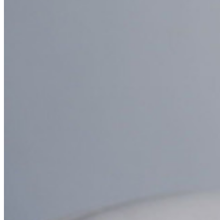
Transmisiones en línea
Casos de éxito
Comparación
Seguridad y Confianza
Cumplimiento de Seguridad
Código Abierto
Programa de Recompensas por Errores
Cumbre sobre seguridad de código abierto
Bitwarden Documento de Seguridad
Entrenamiento
Centro de ayuda
Courses
Foro Comunitario
Servicios de Empresa