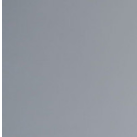
asegurar sus intereses
Empresarial
Productos para Desarrolladores
Explora Administrador de secretos
Gestión de secretos cifrados de extremo a extremo para
desarrollo, DevOps y equipos de TI.
Passwordless.dev y Passkeys
Desbloquea las funciones de la llave maestra y mucho más
con unas pocas líneas de código
Documentación del Desarrollador
Explorar más
Integraciones