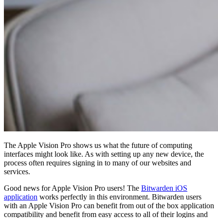
Comienza gratis
Comienza gratis
Hablar con ventas
Hablar con
ventas
Iniciar sesión
Iniciar sesión
The Apple Vision Pro shows us what the future of computing
interfaces might look like. As with setting up any new device, the
process often requires signing in to many of our websites and
services.
Good news for Apple Vision Pro users! The
Bitwarden iOS
application
works perfectly in this environment. Bitwarden users
with an Apple Vision Pro can benefit from out of the box application
compatibility and benefit from easy access to all of their logins and