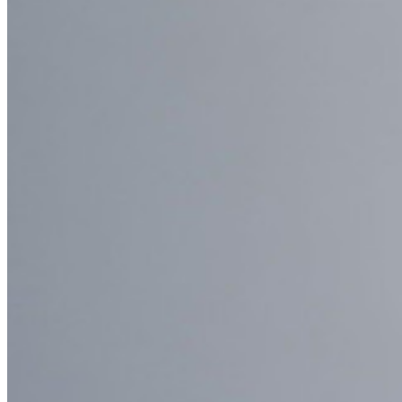
Integración-de-SSO
Self-hosting Bitwarden
Políticas de Empresa
Recuperación de Cuenta
Herramientas Principales
Generador de Contraseña
Probador de Fuerza de la Contraseña
Generador de Frases de Contraseña
Generador de Nombre de Usuario
Explora todas las herramientas y funcionalidades
Recursos
Biblioteca de Recursos
Centro de recursos
Blog