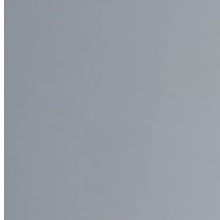
Socios
Nuevo
Inteligencia de Acceso
Nuevo
Autenticador Bitwarden
Precios
Descargar
Herramientas & Funcionalidades
Funcionalidades Principales de los Planes Personales
TOTP Integrado
Acceso de emergencia
Compartir Datos Sensibles
Integración De Alias De Correo Electrónico
Multiplataforma con Dispositivos Ilimitados
Principales Funcionalidades de los Planes de Negocios
Access Intelligence
Integración de Directorio