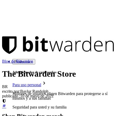
Blog de Bitwarden
Productos
The Bitwarden Store
Administrador de contraseñas
Para uso personal
BR
escrito por:
Baylor Randolph
Millones de usuarios eligen Bitwarden para protegerse a sí
publicado
:
10 de mayo de 2022
mismos y a sus familias
Seguridad para usted y su familia