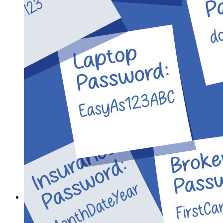
Access Intelligence
Integración de Directorio
Integración-de-SSO
Self-hosting Bitwarden
Políticas de Empresa
Recuperación de Cuenta
Herramientas Principales
Generador de Contraseña
Probador de Fuerza de la Contraseña
Generador de Frases de Contraseña
Generador de Nombre de Usuario
Explora todas las herramientas y funcionalidades
Recursos
Biblioteca de Recursos