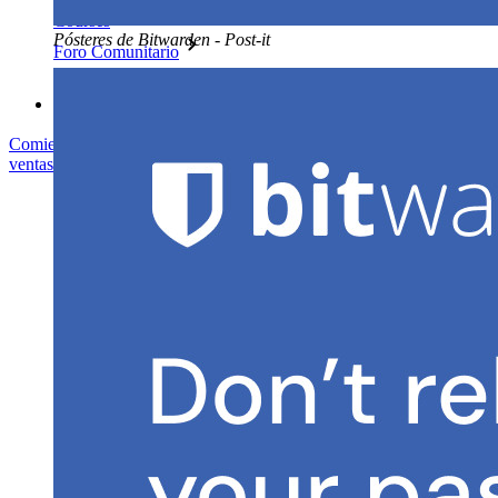
Courses
Pósteres de Bitwarden - Post-it
Foro Comunitario
Servicios de Empresa
Comienza gratis
Comienza gratis
Hablar con ventas
Hablar con
ventas
Iniciar sesión
Iniciar sesión