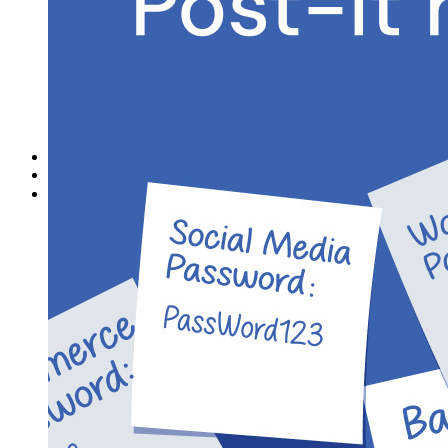
Explorar más
Integraciones
Socios
Nuevo
Inteligencia de Acceso
Nuevo
Autenticador Bitwarden
Precios
Descargar
Herramientas & Funcionalidades
Funcionalidades Principales de los Planes Personales
TOTP Integrado
Acceso de emergencia
Compartir Datos Sensibles
Integración De Alias De Correo Electrónico
Multiplataforma con Dispositivos Ilimitados
Principales Funcionalidades de los Planes de Negocios