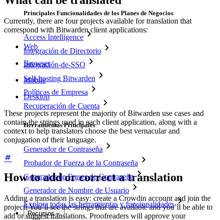
What can be translated
Principales Funcionalidades de los Planes de Negocios
Currently, there are four projects available for translation that
correspond with Bitwarden client applications:
Access Intelligence
Web
Integración de Directorio
Browser
Integración-de-SSO
Self-hosting Bitwarden
Mobile
Políticas de Empresa
Desktop
Recuperación de Cuenta
These projects represent the majority of Bitwarden use cases and
contain the strings used in each client application, along with a
Herramientas Principales
context to help translators choose the best vernacular and
conjugation of their language.
Generador de Contraseña
Probador de Fuerza de la Contraseña
How to add or correct a translation
Generador de Frases de Contraseña
Generador de Nombre de Usuario
Adding a translation is easy: create a Crowdin account and join the
Explora todas las herramientas y funcionalidades
project! You’ll see the strings that are available and you’ll be able to
Recursos
add or suggest translations. Proofreaders will approve your