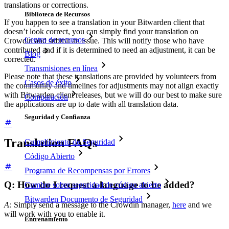
translations or corrections.
Biblioteca de Recursos
If you happen to see a translation in your Bitwarden client that
doesn’t look correct, you can simply find your translation on
Centro de recursos
Crowdin and submit an issue. This will notify those who have
contributed and if it is determined to need an adjustment, it can be
Blog
corrected.
Transmisiones en línea
Please note that these translations are provided by volunteers from
Casos de éxito
the community and timelines for adjustments may not align exactly
with Bitwarden client releases, but we will do our best to make sure
Comparación
the applications are up to date with all translation data.
Seguridad y Confianza
Translation FAQs
Cumplimiento de Seguridad
Código Abierto
Programa de Recompensas por Errores
Q: How do I request a language to be added?
Cumbre sobre seguridad de código abierto
Bitwarden Documento de Seguridad
A:
Simply send a message to the Crowdin manager,
here
and we
will work with you to enable it.
Entrenamiento