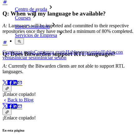
Centro de ayuda
Q: When will my language be available?
Courses
A:
Languages will be imported and committed to their respective
Foro Comunitario
repositories once they have reached a minimum of 80% completed.
Servicios de Empresa
Comienza gratis
Comienza gratis
Hablar con ventas
Hablar con
Q: Does Bitwarden support RTL languages?
ventas
Iniciar sesión
Iniciar sesión
A:
Currently the Bitwarden clients are not able to support RTL
languages.
¡Enlace copiado!
Back to Blog
¡Enlace copiado!
En esta página