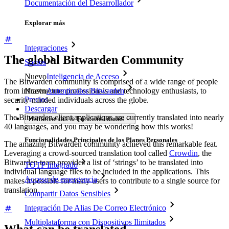
Documentación del Desarrollador
Explorar más
Integraciones
The global Bitwarden Community
Socios
Nuevo
Inteligencia de Acceso
The Bitwarden community is comprised of a wide range of people
from infrastructure professionals and technology enthusiasts, to
Nuevo
Autenticador Bitwarden
Precios
security-minded individuals across the globe.
Descargar
The Bitwarden client applications are currently translated into nearly
Herramientas & Funcionalidades
40 languages, and you may be wondering how this works!
Funcionalidades Principales de los Planes Personales
The amazing Bitwarden community achieved this remarkable feat.
Leveraging a crowd-sourced translation tool called
Crowdin
, the
Bitwarden team provides a list of ‘strings’ to be translated into
TOTP Integrado
individual language files to be included in the applications. This
Acceso de emergencia
makes it possible for many users to contribute to a single source for
translation.
Compartir Datos Sensibles
Integración De Alias De Correo Electrónico
Multiplataforma con Dispositivos Ilimitados