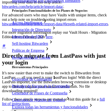
Multiplataforma con Dispositivos Ilimitados
importing your data in this help article:
bitwarden.com/help/article/import-data/
.
Principales Funcionalidades de los Planes de Negocios
For advanced users who may have Vaults with unique items, check
out a help note on troubleshooting import errors
Access Intelligence
bitwarden.com/help/article/import-data/#length-related-import-errors
.
Integración de Directorio
For more migration information replay our Vault Hours - Migration
Integración-de-SSO
Edition from February 26th
here
.
Self-hosting Bitwarden
Políticas de Empresa
Directly migrate from LastPass with just
Recuperación de Cuenta
your login
Herramientas Principales
It’s now easier than ever to make the switch to Bitwarden from
LastPass — all you need is your LastPass login! With the direct
Generador de Contraseña
LastPass importer, use the Bitwarden browser extension or desktop
Probador de Fuerza de la Contraseña
app to directly migrate your sensitive credentials. No file
downloading required!
Generador de Frases de Contraseña
Follow these simple steps to get started or visit this guide for a
full
Generador de Nombre de Usuario
list of instructions
.
Explora todas las herramientas y funcionalidades