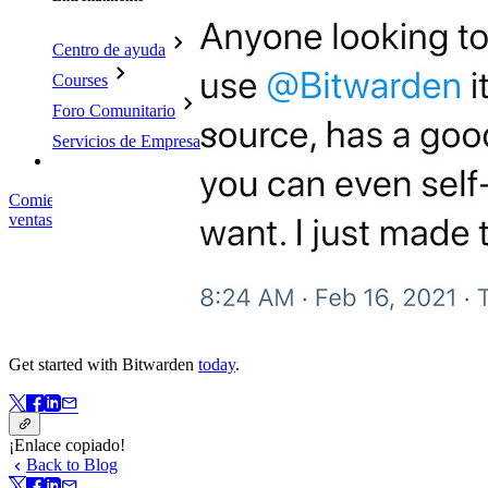
Centro de ayuda
Courses
Foro Comunitario
Servicios de Empresa
Comienza gratis
Comienza gratis
Hablar con ventas
Hablar con
ventas
Iniciar sesión
Iniciar sesión
Get started with Bitwarden
today
.
¡Enlace copiado!
Back to Blog