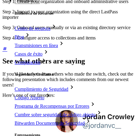
Recursos
Step 1: Create your organization and onboard administrative users
Step 2: Import to your organization using the direct LastPass
Biblioteca de Recursos
importer
Step 3: Onboard users manually or via an existing directory service
Centro de recursos
Blog
Step 4: Configure access to collections and items
Transmisiones en línea
Casos de éxito
See what others are saying
Comparación
If you’d like to hear from others who made the switch, check out the
Seguridad y Confianza
following presentation which includes comments from our newest
users!
Cumplimiento de Seguridad
Here’s one of our favorites:
Código Abierto
Programa de Recompensas por Errores
Cumbre sobre seguridad de código abierto
Bitwarden Documento de Seguridad
Entrenamiento