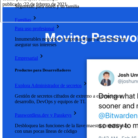
publicado
:
22 de febrero de 2021
Seguridad para usted y su familia
Familias
Para uso profesional
Innumerables negocios y empresas eligen Bitwarden para
asegurar sus intereses
Empresarial
Productos para Desarrolladores
Explora Administrador de secretos
Gestión de secretos cifrados de extremo a extremo para
desarrollo, DevOps y equipos de TI.
Passwordless.dev y Passkeys
Desbloquea las funciones de la llave maestra y mucho más
con unas pocas líneas de código