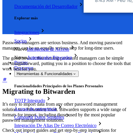
Documentación del Desarrollador
Explorar más
Integraciones
Socios
Password managers are serious business. And moving password
managers can be an equally serious step for long-time users.
Nuevo
Inteligencia de Acceso
Nuevo
Autenticador Bitwarden
The good news is that moving password managers can be simple
Precios
and straightforward, putting you in a position to choose the tools that
Descargar
work best for you.
Herramientas & Funcionalidades
Funcionalidades Principales de los Planes Personales
Migrating to Bitwarden
TOTP Integrado
It’s easy to import data from any other password management
Acceso de emergencia
solution to a Bitwarden Vault. Bitwarden supports a wide range of
formats for import, including those used by the most popular
Compartir Datos Sensibles
password management solutions.
Integración De Alias De Correo Electrónico
Check out import guides and get step-by-step instructions for