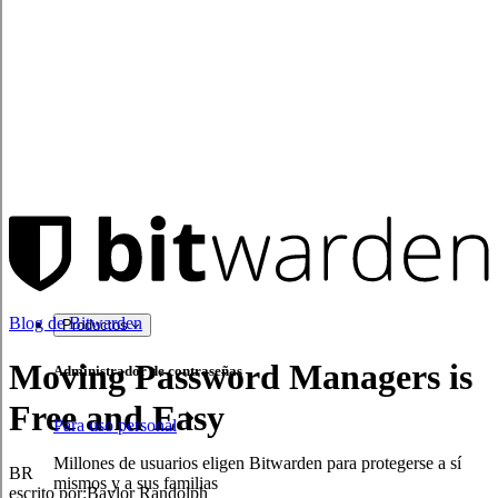
Blog de Bitwarden
Productos
Moving Password Managers is
Administrador de contraseñas
Free and Easy
Para uso personal
Millones de usuarios eligen Bitwarden para protegerse a sí
BR
mismos y a sus familias
escrito por:
Baylor Randolph