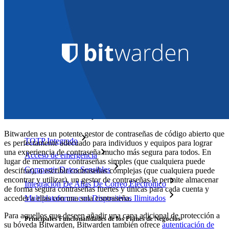
Integraciones
Socios
Nuevo
Inteligencia de Acceso
Nuevo
Autenticador Bitwarden
Precios
Descargar
Herramientas & Funcionalidades
Funcionalidades Principales de los Planes Personales
Bitwarden es un potente gestor de contraseñas de código abierto que
TOTP Integrado
es perfectamente adecuado para individuos y equipos para lograr
una experiencia de contraseña mucho más segura para todos. En
Acceso de emergencia
lugar de memorizar contraseñas simples (que cualquiera puede
Compartir Datos Sensibles
descifrar), o escribir contraseñas complejas (que cualquiera puede
encontrar y utilizar), un gestor de contraseñas le permite almacenar
Integración De Alias De Correo Electrónico
de forma segura contraseñas fuertes y únicas para cada cuenta y
acceder a ellas con una sola contraseña.
Multiplataforma con Dispositivos Ilimitados
Para aquellos que deseen añadir una capa adicional de protección a
Principales Funcionalidades de los Planes de Negocios
su bóveda Bitwarden, Bitwarden también ofrece
autenticación de