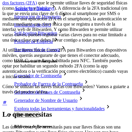
dos factores (2FA)
que le permite utilizar llaves de seguridad físicas
(como
Solokeys
y
Yubikeys
). A diferencia de la 2FA tradicional (en
Access Intelligence
la que se envía una clave de 6 dígitos al smartphone por SMS o
Integración de Directorio
mediante una aplicación 2FA en el smartphone), la autenticación se
realiza mediante una clave física que se registra a través de la
Integración-de-SSO
interfaz web de Bitwarden. Y como Bitwarden te permite utilizar
Self-hosting Bitwarden
varias claves, puedes registrar varias claves para no estar limitado a
una única clave que debes llevar contigo a todas partes.
Políticas de Empresa
Recuperación de Cuenta
Al utilizar llaves físicas como 2FA para Bitwarden con dispositivos
móviles, querrás asegurarte de que tienes el conector adecuado,
como USB-C, o una llave habilitada para NFC. También puedes
Herramientas Principales
optar por habilitar un segundo método 2FA (como la app
autenticadora o la verificación por correo electrónico) cuando vayas
Generador de Contraseña
a iniciar sesión.
Probador de Fuerza de la Contraseña
Cómo se utilizan las llaves físicas con Bitwarden? Vamos a guiarte a
través del proceso ahora.
Generador de Frases de Contraseña
Generador de Nombre de Usuario
Explora todas las herramientas y funcionalidades
Lo que necesitas
Recursos
Biblioteca de Recursos
Las únicas cosas que necesitarás para usar llaves físicas son una