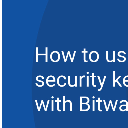
Familias
Para uso profesional
Innumerables negocios y empresas eligen Bitwarden para
asegurar sus intereses
Empresarial
Productos para Desarrolladores
Explora Administrador de secretos
Gestión de secretos cifrados de extremo a extremo para
desarrollo, DevOps y equipos de TI.
Passwordless.dev y Passkeys
Desbloquea las funciones de la llave maestra y mucho más
con unas pocas líneas de código
Documentación del Desarrollador
Explorar más