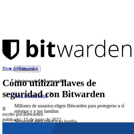
Blog de Bitwarden
Productos
Cómo utilizar llaves de
Administrador de contraseñas
seguridad con Bitwarden
Para uso personal
Millones de usuarios eligen Bitwarden para protegerse a sí
B
mismos y a sus familias
escrito por:
Bitwarden
publicado
:
15 de junio de 2022
Seguridad para usted y su familia