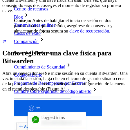
cuenta Bitwarden y una llave física sin usar. Una vez que haya
conseguido esas dos cosas, es el momento de registrar su primera
Centro de recursos
clave.
Blog
Consejo:
Antes de habilitar el inicio de sesión en dos
Transmisiones en línea
pasos con cualquier método, asegúrese de conservar y
almacenar de forma segura su
clave de recuperación
.
Casos de éxito
Comparación
Cómo registrar una clave física para
Seguridad y Confianza
Bitwarden
Cumplimiento de Seguridad
Abra un navegador web e inicie sesión en su cuenta Bitwarden. Una
Código Abierto
vez iniciada la sesión, haga clic en el icono de usuario situado cerca
Programa de Recompensas por Errores
de la parte superior derecha y seleccione Configuración de la cuenta
en el menú desplegable (Figura A).
Cumbre sobre seguridad de código abierto
Bitwarden Documento de Seguridad
Entrenamiento
Centro de ayuda