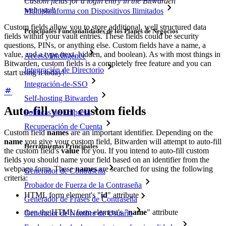
Custom fields for a login entry in the Bitwarden
web vault
Multiplataforma con Dispositivos Ilimitados
Custom fields allow you to store additional, well structured data
Principales Funcionalidades de los Planes de Negocios
fields within your vault entries. These fields could be security
questions, PINs, or anything else. Custom fields have a name, a
value, and a type (text, hidden, and boolean). As with most things in
Access Intelligence
Bitwarden, custom fields is a completely free feature and you can
Integración de Directorio
start using it today!
Integración-de-SSO
Self-hosting Bitwarden
Auto-fill your custom fields
Políticas de Empresa
Recuperación de Cuenta
Custom field
names
are an important identifier. Depending on the
name
you give your custom field, Bitwarden will attempt to auto-fill
Herramientas Principales
the custom field's
value
for you. If you intend to auto-fill custom
fields you should name your field based on an identifier from the
webpage form. These
names
are searched for using the following
Generador de Contraseña
criteria:
Probador de Fuerza de la Contraseña
HTML form element's "
id
" attribute
Generador de Frases de Contraseña
then the HTML form element's "
name
" attribute
Generador de Nombre de Usuario