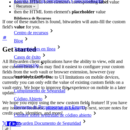
Explora todas las herramientas y funcionalidades
then the HTML form element's corresponding
label
value
Recursos
then the HTML form element's
placeholder
value
Biblioteca de Recursos
If one of these matches is found, bitwarden will auto-fill the custom
field's
value
for you.
Centro de recursos
Blog
Get started
Transmisiones en línea
Casos de éxito
All Bitwarden client applications have the ability to view, edit and
Comparación
use custom fields. You may find it easiest to configure your custom
fields from the web vault or browser extension, however (yay
Seguridad y Confianza
mouse and keyboard!). Due to UI limitations on mobile devices,
currently you can only edit the value of existing custom fields on a
vault entry. We hope to improve this experience on mobile in a later
Cumplimiento de Seguridad
update.
Código Abierto
We hope you enjoy using the new custom fields feature! If you have
Programa de Recompensas por Errores
any issues or feedback,
please let us know
. Up next, secure notes for
credit cards, identities, and more!
Cumbre sobre seguridad de código abierto
Bitwarden Documento de Seguridad