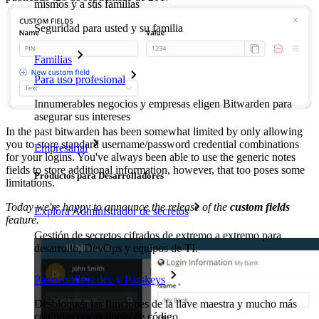
mismos y a sus familias
Seguridad para usted y su familia
Familias
Para uso profesional
Innumerables negocios y empresas eligen Bitwarden para
asegurar sus intereses
In the past bitwarden has been somewhat limited by only allowing
you to store standard username/password credential combinations
Empresarial
for your logins. You've always been able to use the generic notes
fields to store additional information, however, that too poses some
Productos para Desarrolladores
limitations.
Today we're happy to announce the release of the
custom fields
Explora Administrador de secretos
feature.
Gestión de secretos cifrados de extremo a extremo para
desarrollo, DevOps y equipos de TI.
Passwordless.dev y Passkeys
Desbloquea las funciones de la llave maestra y mucho más
con unas pocas líneas de código