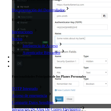
Documentación del Desarrollador
Explorar más
Integraciones
Socios
Nuevo
Inteligencia de Acceso
Nuevo
Autenticador Bitwarden
Precios
Descargar
Herramientas & Funcionalidades
Funcionalidades Principales de los Planes Personales
TOTP Integrado
Acceso de emergencia
Compartir Datos Sensibles
Integración De Alias De Correo Electrónico