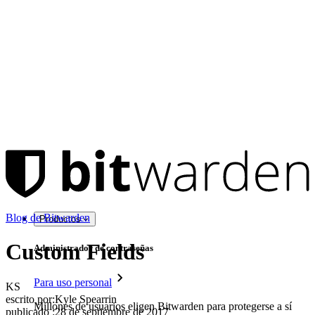
Blog de Bitwarden
Productos
Custom Fields
Administrador de contraseñas
Para uso personal
KS
escrito por:
Kyle Spearrin
Millones de usuarios eligen Bitwarden para protegerse a sí
publicado
:
28 de septiembre de 2017