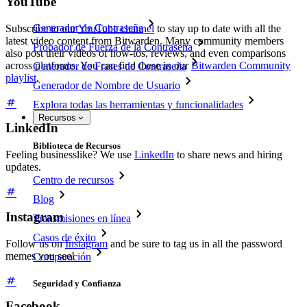
YouTube
Generador de Contraseña
Subscribe to our
YouTube channel
to stay up to date with all the
latest video content from Bitwarden. Many community members
Probador de Fuerza de la Contraseña
also post their videos of how-tos, reviews, and even comparisons
across platforms. You can find these in our
Bitwarden Community
Generador de Frases de Contraseña
playlist
.
Generador de Nombre de Usuario
Explora todas las herramientas y funcionalidades
Recursos
LinkedIn
Biblioteca de Recursos
Feeling businesslike? We use
LinkedIn
to share news and hiring
updates.
Centro de recursos
Blog
Instagram
Transmisiones en línea
Casos de éxito
Follow us on
Instagram
and be sure to tag us in all the password
memes you see!
Comparación
Seguridad y Confianza
Facebook