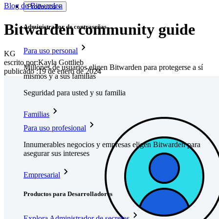
Blog de Bitwarden
Productos
Bitwarden community guide
Administrador de contraseñas
Para uso personal
KG
escrito por:
Kayla Gottlieb
Millones de usuarios eligen Bitwarden para protegerse a sí
publicado
:
19 de enero de 2024
mismos y a sus familias
Seguridad para usted y su familia
Familias
Para uso profesional
Innumerables negocios y empresas eligen Bitwarden para
asegurar sus intereses
Empresarial
Productos para Desarrolladores
Explora Administrador de secretos