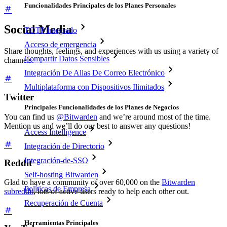
Funcionalidades Principales de los Planes Personales
Social Media
TOTP Integrado
Acceso de emergencia
Share thoughts, feelings, and experiences with us using a variety of
Compartir Datos Sensibles
channels.
Integración De Alias De Correo Electrónico
Multiplataforma con Dispositivos Ilimitados
Twitter
Principales Funcionalidades de los Planes de Negocios
You can find us
@Bitwarden
and we’re around most of the time.
Mention us and we’ll do our best to answer any questions!
Access Intelligence
Integración de Directorio
Integración-de-SSO
Reddit
Self-hosting Bitwarden
Glad to have a community of over 60,000 on the
Bitwarden
Políticas de Empresa
subreddit
, lots of active users ready to help each other out.
Recuperación de Cuenta
Herramientas Principales