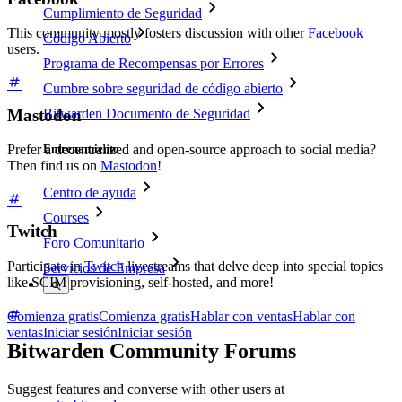
Cumplimiento de Seguridad
This community mostly fosters discussion with other
Facebook
Código Abierto
users.
Programa de Recompensas por Errores
Cumbre sobre seguridad de código abierto
Mastodon
Bitwarden Documento de Seguridad
Entrenamiento
Prefer a decentralized and open-source approach to social media?
Then find us on
Mastodon
!
Centro de ayuda
Courses
Twitch
Foro Comunitario
Participate in
Twitch
livestreams that delve deep into special topics
Servicios de Empresa
like SCIM provisioning, self-hosted, and more!
Comienza gratis
Comienza gratis
Hablar con ventas
Hablar con
ventas
Iniciar sesión
Iniciar sesión
Bitwarden Community Forums
Suggest features and converse with other users at