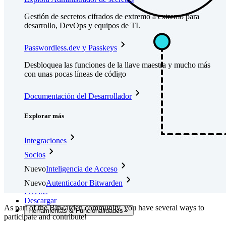
Gestión de secretos cifrados de extremo a extremo para
desarrollo, DevOps y equipos de TI.
Passwordless.dev y Passkeys
Desbloquea las funciones de la llave maestra y mucho más
con unas pocas líneas de código
Documentación del Desarrollador
Explorar más
Integraciones
Socios
Nuevo
Inteligencia de Acceso
Nuevo
Autenticador Bitwarden
Precios
Descargar
As part of the Bitwarden community, you have several ways to
Herramientas & Funcionalidades
participate and contribute!