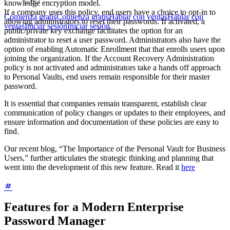
knowledge encryption model.
If a company uses this policy, end users have a choice to opt-in to
Comienza gratis
Comienza gratis
Hablar con ventas
Hablar con
allowing administrators to reset their passwords. If activated, a
ventas
Iniciar sesión
Iniciar sesión
public/private key exchange facilitates the option for an
administrator to reset a user password. Administrators also have the
option of enabling Automatic Enrollment that that enrolls users upon
joining the organization. If the Account Recovery Administration
policy is not activated and administrators take a hands off approach
to Personal Vaults, end users remain responsible for their master
password.
It is essential that companies remain transparent, establish clear
communication of policy changes or updates to their employees, and
ensure information and documentation of these policies are easy to
find.
Our recent blog, “The Importance of the Personal Vault for Business
Users,” further articulates the strategic thinking and planning that
went into the development of this new feature. Read it
here
Features for a Modern Enterprise
Password Manager