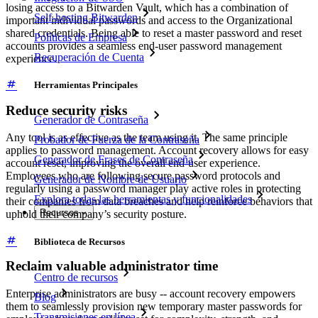
losing access to a Bitwarden Vault, which has a combination of
Self-hosting Bitwarden
important individual passwords and access to the Organizational
shared credentials. Being able to reset a master password and reset
Políticas de Empresa
accounts provides a seamless end-user password management
Recuperación de Cuenta
experience.
Herramientas Principales
Reduce security risks
Generador de Contraseña
Any tool is as effective as the team using it. The same principle
Probador de Fuerza de la Contraseña
applies to password management. Account recovery allows for easy
Generador de Frases de Contraseña
account reset, improving the overall end-user experience.
Employees who are following secure password protocols and
Generador de Nombre de Usuario
regularly using a password manager play active roles in protecting
Explora todas las herramientas y funcionalidades
their companies from data breaches and help reinforce behaviors that
Recursos
uphold their company’s security posture.
Biblioteca de Recursos
Reclaim valuable administrator time
Centro de recursos
Enterprise administrators are busy -- account recovery empowers
Blog
them to seamlessly provision new temporary master passwords for
Transmisiones en línea