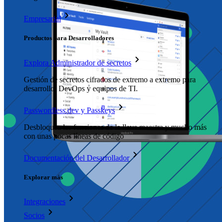
Empresarial
Productos para Desarrolladores
Explora Administrador de secretos
Gestión de secretos cifrados de extremo a extremo para
desarrollo, DevOps y equipos de TI.
Passwordless.dev y Passkeys
Desbloquea las funciones de la llave maestra y mucho más
con unas pocas líneas de código
Documentación del Desarrollador
Explorar más
Integraciones
Socios