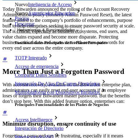
Nuevo
Inteligencia de Acceso
Today Bitwarden announced the rollout of the Account Recovery
Nuevo
Autenticador Bitwarden
Administration policy (formerly Admin Password Reset), the latest
Precios
feature added to the company’s portfolio of enhancements, purpose
Descargar
built to help enterprises seeking to ensure password security at scale.
Herramientas & Funcionalidades
This is critical, especially as business ecosystems, end users, and
value chains expand and become more disparate. Protecting
business-critical data and assets start with secure passwords for
Funcionalidades Principales de los Planes Personales
every end user across the entire company.
TOTP Integrado
Acceso de emergencia
More Than Just a Forgotten Password
Compartir Datos Sensibles
Integración De Alias De Correo Electrónico
With account recovery, available on the Bitwarden enterprise plan,
administrators can easily reset end-user accounts if an employee
Multiplataforma con Dispositivos Ilimitados
loses or forgets their Bitwarden master password. But the benefits
don’t stop here. With this added feature option, enterprises can:
Principales Funcionalidades de los Planes de Negocios
Access Intelligence
Minimize disruption, ensure continuity of use
Integración de Directorio
Forgetting a password can be frustrating, especially if it means
Integración-de-SSO