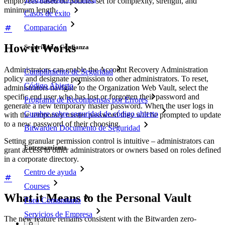
employees based on policies set for complexity, strength, and
minimum length.
Casos de éxito
Comparación
How it Works
Seguridad y Confianza
Administrators can enable the Account Recovery Administration
Cumplimiento de Seguridad
policy and designate permission to other administrators. To reset,
Código Abierto
administrators navigate to the Organization Web Vault, select the
specific end user who has lost or forgotten their password and
Programa de Recompensas por Errores
generate a new temporary master password. When the user logs in
Cumbre sobre seguridad de código abierto
with the temporary master password they will be prompted to update
to a new password of their choosing.
Bitwarden Documento de Seguridad
Setting granular permission control is intuitive – administrators can
Entrenamiento
grant access to other administrators or owners based on roles defined
in a corporate directory.
Centro de ayuda
Courses
What it Means to the Personal Vault
Foro Comunitario
Servicios de Empresa
The new feature remains consistent with the Bitwarden zero-