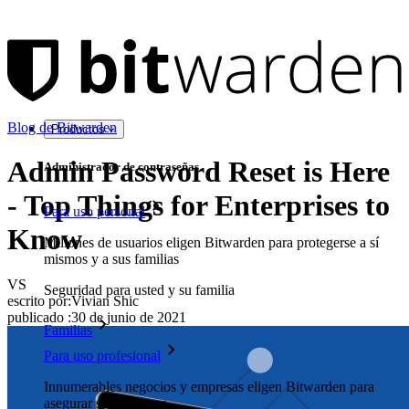
Blog de Bitwarden
Productos
Admin Password Reset is Here
Administrador de contraseñas
- Top Things for Enterprises to
Para uso personal
Know
Millones de usuarios eligen Bitwarden para protegerse a sí
mismos y a sus familias
VS
Seguridad para usted y su familia
escrito por:
Vivian Shic
publicado
:
30 de junio de 2021
Familias
Para uso profesional
Innumerables negocios y empresas eligen Bitwarden para
asegurar sus intereses