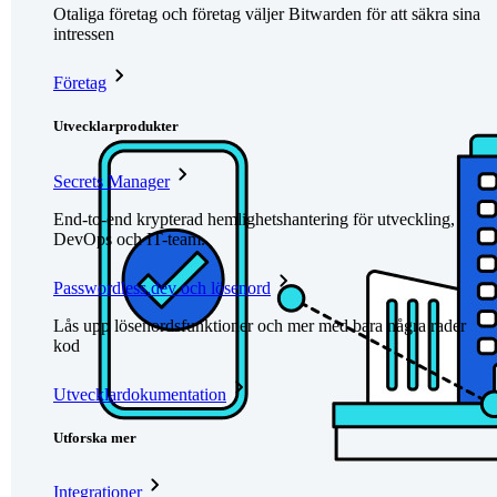
Otaliga företag och företag väljer Bitwarden för att säkra sina
intressen
Företag
Utvecklarprodukter
Secrets Manager
End-to-end krypterad hemlighetshantering för utveckling,
DevOps och IT-team.
Passwordless.dev och lösenord
Lås upp lösenordsfunktioner och mer med bara några rader
kod
Utvecklardokumentation
Utforska mer
Integrationer