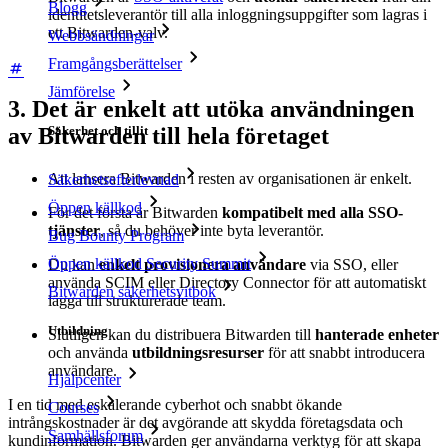
Blogg
identitetsleverantör till alla inloggningsuppgifter som lagras i
ett Bitwarden-valv.
Webbsändningar
Framgångsberättelser
Jämförelse
3. Det är enkelt att utöka användningen
Säkerhet och tillit
av Bitwarden till hela företaget
Att lansera Bitwarden i resten av organisationen är enkelt.
Säkerhetsefterlevnad
Öppen källkod
För det första är Bitwarden
kompatibelt med alla SSO-
tjänster
, så du behöver inte byta leverantör.
Bug Bounty Program
Öppen källkod Security Summit
Du kan
enkelt provisionera användare
via SSO, eller
använda SCIM eller Directory Connector för att automatiskt
Bitwarden säkerhetsvitbok
lägga till strukturerade team.
Utbildning
Slutligen kan du distribuera Bitwarden till
hanterade enheter
och använda
utbildningsresurser
för att snabbt introducera
användare.
Hjälpcenter
I en tid med eskalerande cyberhot och snabbt ökande
Courses
intrångskostnader är det avgörande att skydda företagsdata och
Samhällsforum
kundinformation. Bitwarden ger användarna verktyg för att skapa