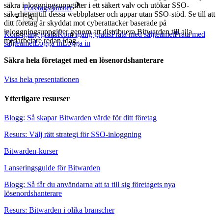
säkra inloggningsuppgifter i ett säkert valv och utökar SSO-
Företagstjänster
säkerheten till dessa webbplatser och appar utan SSO-stöd. Se till att
ditt företag är skyddat mot cyberattacker baserade på
inloggningsuppgifter genom att distribuera Bitwarden till alla
Kom igång gratis
Kom igång gratis
Prata med säljteamet
Prata med
medarbetare redan idag.
säljteamet
Logga in
Logga in
Säkra hela företaget med en lösenordshanterare
Visa hela presentationen
Ytterligare resurser
Blogg: Så skapar Bitwarden värde för ditt företag
Resurs: Välj rätt strategi för SSO-inloggning
Bitwarden-kurser
Lanseringsguide för Bitwarden
Blogg: Så får du användarna att ta till sig företagets nya
lösenordshanterare
Resurs: Bitwarden i olika branscher