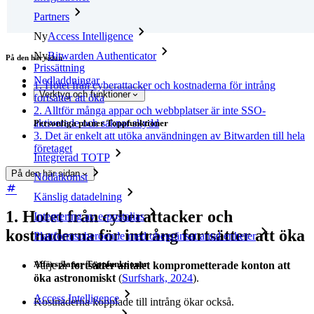
Partners
Ny
Access Intelligence
Ny
Bitwarden Authenticator
På den här sidan
Prissättning
Nedladdningar
1. Hotet från cyberattacker och kostnaderna för intrång
Verktyg och funktioner
fortsätter att öka
2. Alltför många appar och webbplatser är inte SSO-
aktiverade och saknar skydd
Personliga planer Toppfunktioner
3. Det är enkelt att utöka användningen av Bitwarden till hela
företaget
Integrerad TOTP
På den här sidan
Nödåtkomst
Känslig datadelning
1. Hotet från cyberattacker och
Integrering av e-postalias
kostnaderna för intrång fortsätter att öka
Plattformsoberoende med obegränsat antal enheter
Affärsplaner Toppfunktioner
Varje år
fortsätter antalet komprometterade konton att
öka astronomiskt
(
Surfshark, 2024
).
Access Intelligence
Kostnaderna kopplade till intrång ökar också.