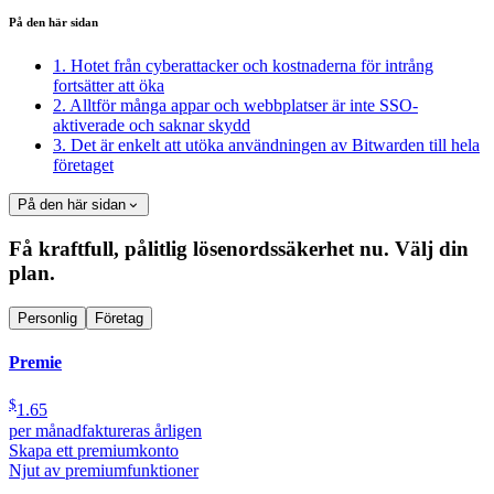
På den här sidan
1. Hotet från cyberattacker och kostnaderna för intrång
fortsätter att öka
2. Alltför många appar och webbplatser är inte SSO-
aktiverade och saknar skydd
3. Det är enkelt att utöka användningen av Bitwarden till hela
företaget
På den här sidan
Få kraftfull, pålitlig lösenordssäkerhet nu. Välj din
plan.
Personlig
Företag
Premie
$
1.65
per månad
faktureras årligen
Skapa ett premiumkonto
Njut av premiumfunktioner