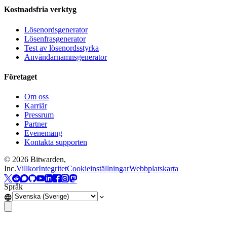
Kostnadsfria verktyg
Lösenordsgenerator
Lösenfrasgenerator
Test av lösenordsstyrka
Användarnamnsgenerator
Företaget
Om oss
Karriär
Pressrum
Partner
Evenemang
Kontakta supporten
©
2026
Bitwarden,
Inc.
Villkor
Integritet
Cookieinställningar
Webbplatskarta
Språk