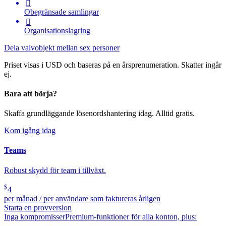

Obegränsade samlingar

Organisationslagring
Dela valvobjekt mellan sex personer
Priset visas i USD och baseras på en årsprenumeration. Skatter ingår
ej.
Bara att börja?
Skaffa grundläggande lösenordshantering idag. Alltid gratis.
Kom igång idag
Teams
Robust skydd för team i tillväxt.
$
4
per månad / per användare som faktureras årligen
Starta en provversion
Inga kompromisser
Premium-funktioner för alla konton, plus: