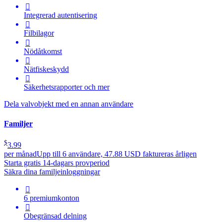

Integrerad autentisering

Filbilagor

Nödåtkomst

Nätfiskeskydd

Säkerhetsrapporter och mer
Dela valvobjekt med en annan användare
Familjer
$
3.99
per månad
Upp till 6 användare, 47.88 USD faktureras årligen
Starta gratis 14-dagars provperiod
Säkra dina familjeinloggningar

6 premiumkonton

Obegränsad delning