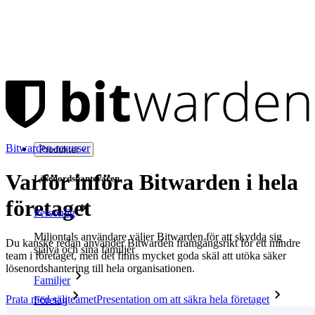
Bitwarden-resurser
Produkter
Varför införa Bitwarden i hela
Lösenordshanteraren
företaget
Personlig
Miljontals användare väljer Bitwarden för att skydda sig
Du kanske redan använder Bitwarden framgångsrikt för ett mindre
själva och sina familjer
team i företaget, men det finns mycket goda skäl att utöka säker
lösenordshantering till hela organisationen.
Familjer
Prata med säljteamet
Presentation om att säkra hela företaget
Företag