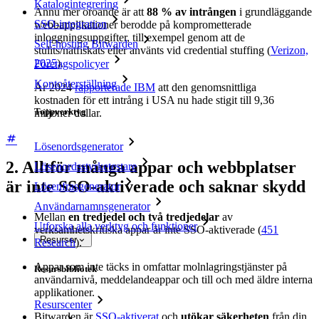
Katalogintegrering
Ännu mer oroande är att
88 % av intrången
i grundläggande
SSO-integration
webbapplikationer berodde på komprometterade
inloggningsuppgifter, till exempel genom att de
Self-hosting Bitwarden
stulits/nätfiskats eller använts vid credential stuffing (
Verizon,
2025
).
Företagspolicyer
Kontoåterställning
År 2024
rapporterade IBM
att den genomsnittliga
kostnaden för ett intrång i USA nu hade stigit till 9,36
Toppverktyg
miljoner dollar.
Lösenordsgenerator
2. Alltför många appar och webbplatser
Lösenordsstyrketestare
är inte SSO-aktiverade och saknar skydd
Lösenfrasgenerator
Användarnamnsgenerator
Mellan
en tredjedel och två tredjedelar
av
Utforska alla verktyg och funktioner
verksamhetskritiska appar är inte SSO-aktiverade (
451
Resurser
Research
).
Appar som inte täcks in omfattar molnlagringstjänster på
Resursbibliotek
användarnivå, meddelandeappar och till och med äldre interna
applikationer.
Resurscenter
Bitwarden är
SSO-aktiverat
och
utökar säkerheten
från din