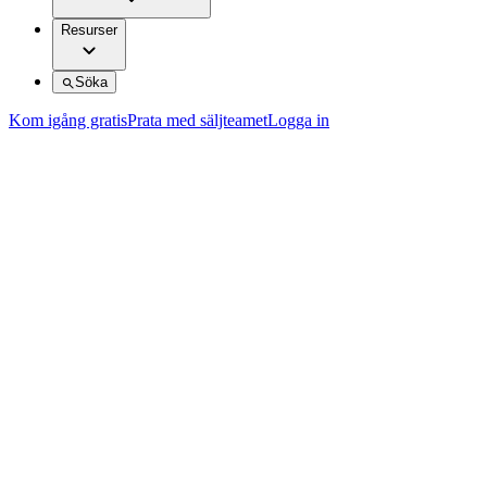
Resurser
Söka
Kom igång gratis
Prata med säljteamet
Logga in