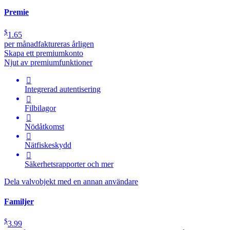
Premie
$
1.65
per månad
faktureras årligen
Skapa ett premiumkonto
Njut av premiumfunktioner

Integrerad autentisering

Filbilagor

Nödåtkomst

Nätfiskeskydd

Säkerhetsrapporter och mer
Dela valvobjekt med en annan användare
Familjer
$
3.99