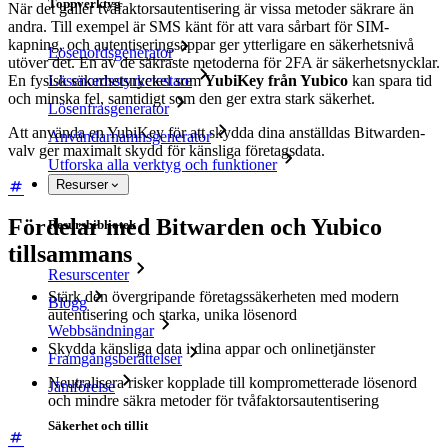
Toppverktyg
När det gäller tvåfaktorsautentisering är vissa metoder säkrare än
andra. Till exempel är SMS känt för att vara sårbart för SIM-
kapning, och autentiseringsappar ger ytterligare en säkerhetsnivå
Lösenordsgenerator
utöver det. En av de säkraste metoderna för 2FA är säkerhetsnycklar.
En fysisk säkerhetsnyckel som
YubiKey från Yubico
kan spara tid
Lösenordsstyrketestare
och minska fel, samtidigt som den ger extra stark säkerhet.
Lösenfrasgenerator
Att använda en YubiKey för att skydda dina anställdas Bitwarden-
Användarnamnsgenerator
valv ger maximalt skydd för känsliga företagsdata.
Utforska alla verktyg och funktioner
Resurser
Fördelar med Bitwarden och Yubico
Resursbibliotek
tillsammans
Resurscenter
Stärk den övergripande företagssäkerheten med modern
Blogg
autentisering och starka, unika lösenord
Webbsändningar
Skydda känsliga data i dina appar och onlinetjänster
Framgångsberättelser
Neutralisera risker kopplade till komprometterade lösenord
Jämförelse
och mindre säkra metoder för tvåfaktorsautentisering
Säkerhet och tillit