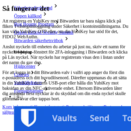
Så fungerar det
Säkerhetsefterlevnad
Öppen källkod
Att registrera en YubiKey med Bitwarden tar bara några klick på
Bug Bounty Program
fliken Tvåstegsinloggning under Säkerhet i kontoinställningarna. Du
kan välja YubiKey OTP eller, om din YubiKey har stöd för det,
Öppen källkod Security Summit
FIDO2 WebAuthn.
Bitwarden säkerhetsvitbok
Anslut nyckeln till enheten du arbetar på just nu, skriv ett namn för
nyckeln i popup-fönstret för 2FA-inloggning i Bitwarden och klicka
Utbildning
på Läs nyckel. När nyckeln har registrerats visas den i listan under
det namn du gav den.
Hjälpcenter
För att logga in i ditt Bitwarden-valv i valfri app anger du först din
Courses
e-postadress och ditt huvudlösenord. Därefter uppmanas du att sätta
Samhällsforum
in din YubiKey i datorns USB-port eller hålla din YubiKey mot
baksidan av din NFC-aktiverade enhet. Eftersom Bitwarden låter
Företagstjänster
dig använda flera nycklar är du skyddad om din enda nyckel skulle
glömmas kvar eller tappas bort.
Kom igång gratis
Kom igång gratis
Prata med säljteamet
Prata med
säljteamet
Logga in
Logga in