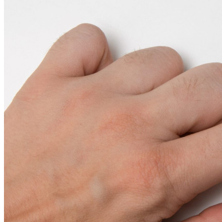
Secrets Manager
End-to-end krypterad hemlighetshantering för utveckling,
DevOps och IT-team.
Passwordless.dev och lösenord
Lås upp lösenordsfunktioner och mer med bara några rader
kod
Utvecklardokumentation
Utforska mer
Integrationer
Partners
Ny
Access Intelligence
Ny
Bitwarden Authenticator
Prissättning
Nedladdningar
Verktyg och funktioner