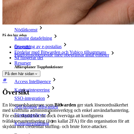
Personliga planer Toppfunktioner
Integrerad TOTP
Nödåtkomst
På den här sidan
Känslig datadelning
Integrering av e-postalias
Översikt
Fördelar med Bitwarden och Yubico tillsammans
Plattformsoberoende med obegränsat antal enheter
Så fungerar det
Resurser
Affärsplaner Toppfunktioner
På den här sidan
Access Intelligence
Katalogintegrering
Översikt
SSO-integration
En lösenordshanterare som
Bitwarden
ger stark lösenordssäkerhet
Self-hosting Bitwarden
med kraftfulla administrationsverktyg och enkel användarhantering.
Företagspolicyer
För extra skydd bör du dock överväga att konfigurera
tvåfaktorsautentisering (även kallat 2FA) för din organisation för att
Kontoåterställning
skydda mot credential stuffing- och brute force-attacker.