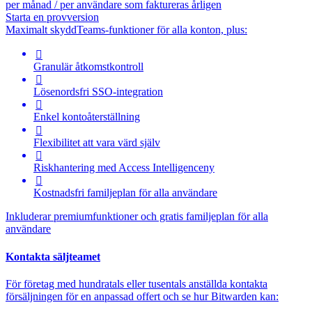
per månad / per användare som faktureras årligen
Starta en provversion
Maximalt skydd
Teams-funktioner för alla konton, plus:

Granulär åtkomstkontroll

Lösenordsfri SSO-integration

Enkel kontoåterställning

Flexibilitet att vara värd själv

Riskhantering med
Access Intelligence
ny

Kostnadsfri familjeplan för alla användare
Inkluderar premiumfunktioner och gratis familjeplan för alla
användare
Kontakta säljteamet
För företag med hundratals eller tusentals anställda kontakta
försäljningen för en anpassad offert och se hur Bitwarden kan: