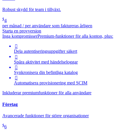
Robust skydd för team i tillväxt.
$
4
per månad / per användare som faktureras årligen
Starta en provversion
Inga kompromisser
Premium-funktioner för alla konton, plus:

Dela autentiseringsuppgifter säkert

Spåra aktivitet med händelseloggar

Synkronisera din befintliga katalog

Automatisera provisionering med SCIM
Inkluderar premiumfunktioner för alla användare
Företag
Avancerade funktioner för större organisationer
$
6