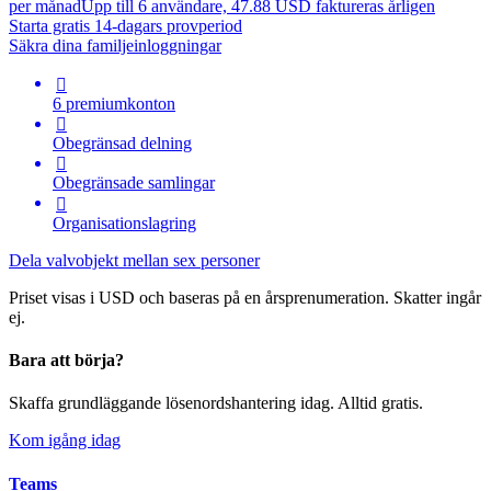
per månad
Upp till 6 användare, 47.88 USD faktureras årligen
Starta gratis 14-dagars provperiod
Säkra dina familjeinloggningar

6 premiumkonton

Obegränsad delning

Obegränsade samlingar

Organisationslagring
Dela valvobjekt mellan sex personer
Priset visas i USD och baseras på en årsprenumeration. Skatter ingår
ej.
Bara att börja?
Skaffa grundläggande lösenordshantering idag. Alltid gratis.
Kom igång idag
Teams