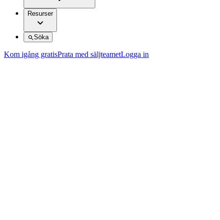
Resurser
Söka
Kom igång gratis
Prata med säljteamet
Logga in