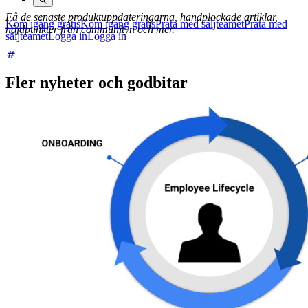
Få de senaste produktuppdateringarna, handplockade artiklar,
Kom igång gratis
Kom igång gratis
Prata med säljteamet
Prata med
höjdpunkter från communityn och mer.
säljteamet
Logga in
Logga in
Fler nyheter och godbitar