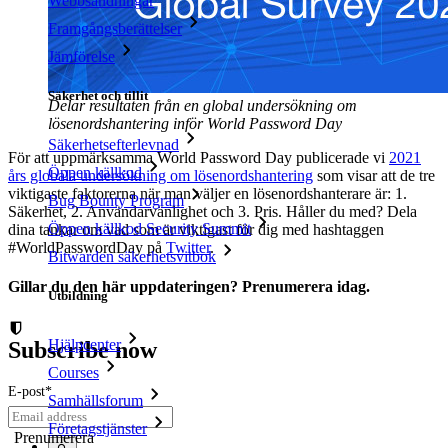
Webbsändningar
Framgångsberättelser
Jämförelse
Säkerhet och tillit
Delar resultaten från en global undersökning om
lösenordshantering inför World Password Day
Säkerhetsefterlevnad
För att uppmärksamma World Password Day publicerade vi
2021
Öppen källkod
års globala undersökning om lösenordshantering
som visar att de tre
viktigaste faktorerna när man väljer en lösenordshanterare är: 1.
Bug Bounty Program
Säkerhet, 2. Användarvänlighet och 3. Pris. Håller du med? Dela
Öppen källkod Security Summit
dina tankar om vad som är viktigast för dig med hashtaggen
#WorldPasswordDay på
Twitter
.
Bitwarden säkerhetsvitbok
Gillar du den här uppdateringen? Prenumerera idag.
Utbildning
Hjälpcenter
Subscribe now
Courses
E-post
*
Samhällsforum
Företagstjänster