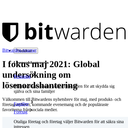
Bitwarden-resurser
Produkter
I fokus maj 2021: Global
Lösenordshanteraren
undersökning om
Personlig
lösenordshantering
Miljontals användare väljer Bitwarden för att skydda sig
själva och sina familjer
Välkommen till Bitwardens nyhetsbrev för maj, med produkt- och
Familjer
företagsnyheter, kommande evenemang och de populäraste
favoriterna från sociala medier.
Företag
Otaliga företag och företag väljer Bitwarden för att säkra sina
intressen