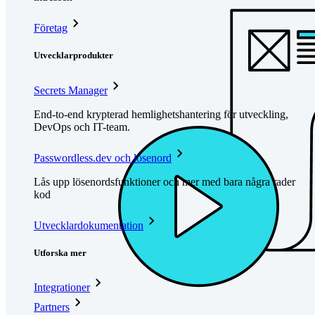
Företag
Utvecklarprodukter
Secrets Manager
End-to-end krypterad hemlighetshantering för utveckling,
DevOps och IT-team.
Passwordless.dev och lösenord
Lås upp lösenordsfunktioner och mer med bara några rader
kod
Utvecklardokumentation
Utforska mer
Integrationer
Partners