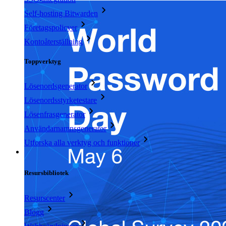
Self-hosting Bitwarden
Företagspolicyer
Kontoåterställning
Toppverktyg
Lösenordsgenerator
Lösenordsstyrketestare
Lösenfrasgenerator
Användarnamnsgenerator
Utforska alla verktyg och funktioner
Resurser
Resursbibliotek
Resurscenter
Blogg