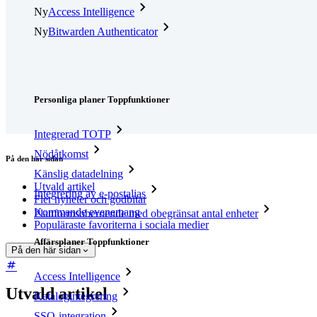
Ny
Access Intelligence
Ny
Bitwarden Authenticator
Prissättning
Nedladdningar
Verktyg och funktioner
Personliga planer Toppfunktioner
Integrerad TOTP
Nödåtkomst
På den här sidan
Känslig datadelning
Utvald artikel
Integrering av e-postalias
Fler nyheter och godbitar
Kommande evenemang
Plattformsoberoende med obegränsat antal enheter
Populäraste favoriterna i sociala medier
Affärsplaner Toppfunktioner
På den här sidan
Access Intelligence
Utvald artikel
Katalogintegrering
SSO-integration