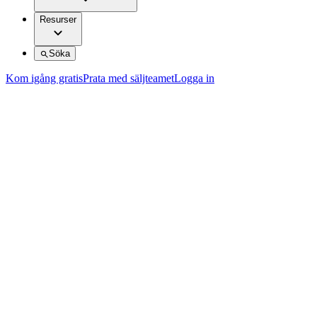
Resurser
Söka
Kom igång gratis
Prata med säljteamet
Logga in