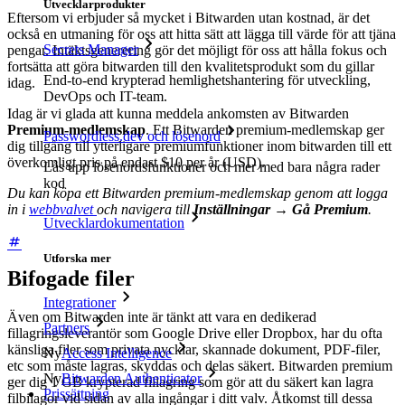
Utvecklarprodukter
Eftersom vi erbjuder så mycket i Bitwarden utan kostnad, är det
också en utmaning för oss att hitta sätt att lägga till värde för att tjäna
Secrets Manager
pengar. Intäktsgenerering gör det möjligt för oss att hålla fokus och
fortsätta att göra bitwarden till den kvalitetsprodukt som du gillar
End-to-end krypterad hemlighetshantering för utveckling,
idag.
DevOps och IT-team.
Idag är vi glada att kunna meddela ankomsten av Bitwarden
Premium-medlemskap
. Ett Bitwarden premium-medlemskap ger
Passwordless.dev och lösenord
dig tillgång till ytterligare premiumfunktioner inom bitwarden till ett
överkomligt pris på endast $10 per år (USD).
Lås upp lösenordsfunktioner och mer med bara några rader
kod
Du kan köpa ett Bitwarden premium-medlemskap genom att logga
in i
webbvalvet
och navigera till
Inställningar
→
Gå Premium
.
Utvecklardokumentation
Utforska mer
Bifogade filer
Integrationer
Även om Bitwarden inte är tänkt att vara en dedikerad
Partners
fillagringsleverantör som Google Drive eller Dropbox, har du ofta
känsliga filer som privata nycklar, skannade dokument, PDF-filer,
Ny
Access Intelligence
etc som måste lagras, skyddas och delas säkert. Bitwarden premium
Ny
Bitwarden Authenticator
ger dig 1 GB krypterad fillagring som gör att du säkert kan lagra
Prissättning
filbilagor vid sidan av alla ingångar i ditt valv. Åtkomst till dessa