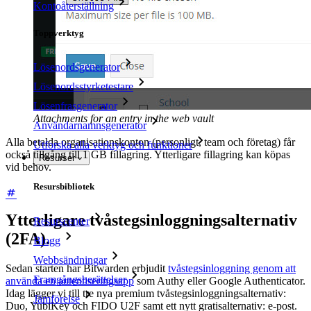
Kontoåterställning
Toppverktyg
Lösenordsgenerator
Lösenordsstyrketestare
Lösenfrasgenerator
Attachments for an entry in the web vault
Användarnamnsgenerator
Alla betalda organisationskonton (personligt, team och företag) får
Utforska alla verktyg och funktioner
också tillgång till 1 GB fillagring. Ytterligare fillagring kan köpas
Resurser
vid behov.
Resursbibliotek
Ytterligare tvåstegsinloggningsalternativ
Resurscenter
(2FA).
Blogg
Webbsändningar
Sedan starten har Bitwarden erbjudit
tvåstegsinloggning genom att
Framgångsberättelser
använda en autentiseringsapp
som Authy eller Google Authenticator.
Idag lägger vi till tre nya premium tvåstegsinloggningsalternativ:
Jämförelse
Duo, YubiKey och FIDO U2F samt ett nytt gratisalternativ: e-post.