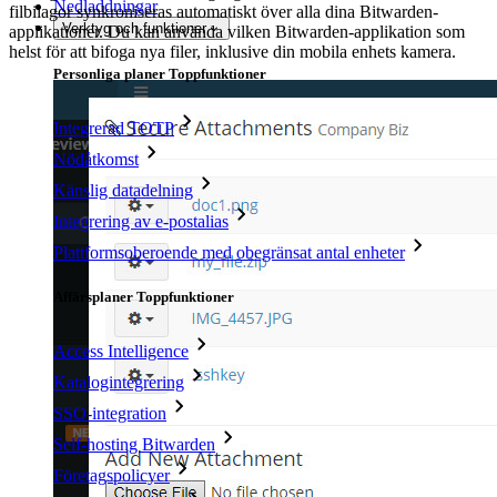
Nedladdningar
filbilagor synkroniseras automatiskt över alla dina Bitwarden-
Verktyg och funktioner
applikationer. Du kan använda vilken Bitwarden-applikation som
helst för att bifoga nya filer, inklusive din mobila enhets kamera.
Personliga planer Toppfunktioner
Integrerad TOTP
Nödåtkomst
Känslig datadelning
Integrering av e-postalias
Plattformsoberoende med obegränsat antal enheter
Affärsplaner Toppfunktioner
Access Intelligence
Katalogintegrering
SSO-integration
Self-hosting Bitwarden
Företagspolicyer