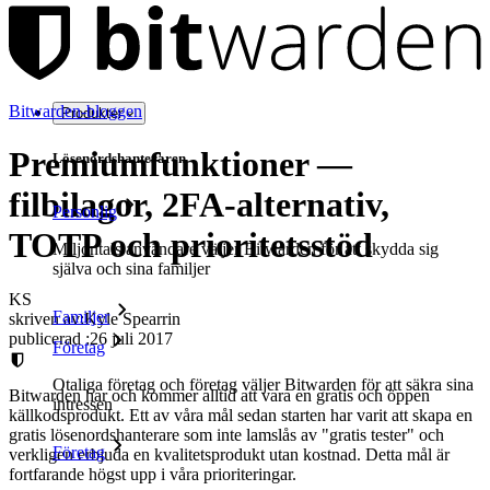
Bitwarden-bloggen
Produkter
Premiumfunktioner —
Lösenordshanteraren
filbilagor, 2FA-alternativ,
Personlig
TOTP och prioritetsstöd
Miljontals användare väljer Bitwarden för att skydda sig
själva och sina familjer
KS
Familjer
skriven av:
Kyle Spearrin
publicerad
:
26 juli 2017
Företag
Otaliga företag och företag väljer Bitwarden för att säkra sina
Bitwarden har och kommer alltid att vara en gratis och öppen
intressen
källkodsprodukt. Ett av våra mål sedan starten har varit att skapa en
gratis lösenordshanterare som inte lamslås av "gratis tester" och
Företag
verkligen erbjuda en kvalitetsprodukt utan kostnad. Detta mål är
fortfarande högst upp i våra prioriteringar.