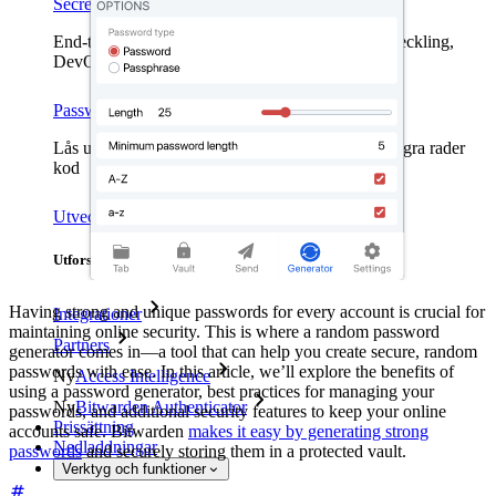
Secrets Manager
End-to-end krypterad hemlighetshantering för utveckling,
DevOps och IT-team.
Passwordless.dev och lösenord
Lås upp lösenordsfunktioner och mer med bara några rader
kod
Utvecklardokumentation
Utforska mer
Having strong and unique passwords for every account is crucial for
Integrationer
maintaining online security. This is where a random password
Partners
generator comes in—a tool that can help you create secure, random
passwords with ease. In this article, we’ll explore the benefits of
Ny
Access Intelligence
using a password generator, best practices for managing your
Ny
Bitwarden Authenticator
passwords, and additional security features to keep your online
Prissättning
accounts safe. Bitwarden
makes it easy by generating strong
Nedladdningar
passwords
and securely storing them in a protected vault.
Verktyg och funktioner