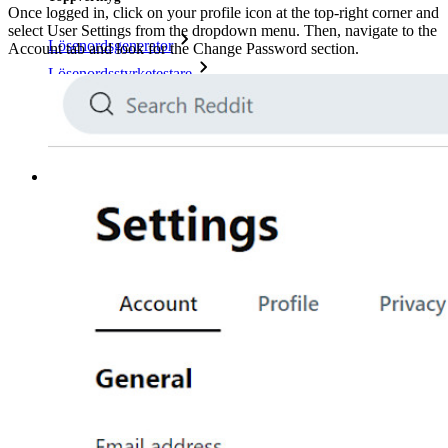
Once logged in, click on your profile icon at the top-right corner and
select User Settings from the dropdown menu. Then, navigate to the
Lösenordsgenerator
Account tab and look for the Change Password section.
Lösenordsstyrketestare
Lösenfrasgenerator
Användarnamnsgenerator
Utforska alla verktyg och funktioner
Resurser
Resursbibliotek
Resurscenter
Blogg
Webbsändningar
Framgångsberättelser
Jämförelse
Säkerhet och tillit