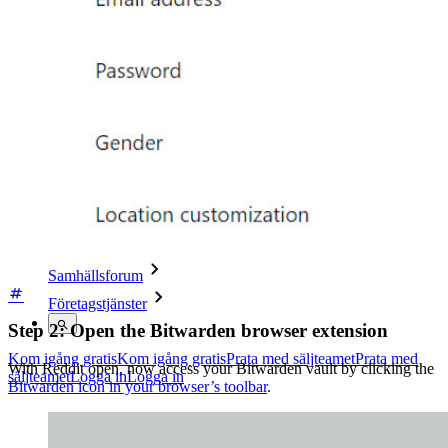
Säkerhetsefterlevnad
Öppen källkod
Bug Bounty Program
Öppen källkod Security Summit
Bitwarden säkerhetsvitbok
Utbildning
Hjälpcenter
Courses
Samhällsforum
Företagstjänster
Step 2: Open the Bitwarden browser extension
Kom igång gratis
Kom igång gratis
Prata med säljteamet
Prata med
With Reddit open, now access your Bitwarden vault by clicking the
säljteamet
Logga in
Logga in
Bitwarden icon in your browser’s toolbar
.