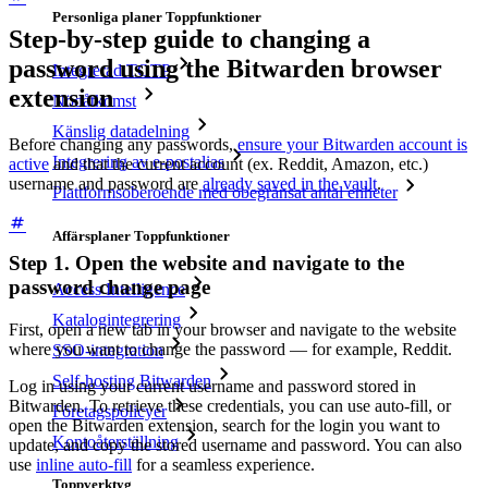
Personliga planer Toppfunktioner
Step-by-step guide to changing a
password using the Bitwarden browser
Integrerad TOTP
extension
Nödåtkomst
Känslig datadelning
Before changing any passwords,
ensure your Bitwarden account is
Integrering av e-postalias
active
and that the current account (ex. Reddit, Amazon, etc.)
username and password are
already saved in the vault
.
Plattformsoberoende med obegränsat antal enheter
Affärsplaner Toppfunktioner
Step 1. Open the website and navigate to the
password change page
Access Intelligence
Katalogintegrering
First, open a new tab in your browser and navigate to the website
where you want to change the password — for example, Reddit.
SSO-integration
Self-hosting Bitwarden
Log in using your current username and password stored in
Bitwarden. To retrieve these credentials, you can use auto-fill, or
Företagspolicyer
open the Bitwarden extension, search for the login you want to
Kontoåterställning
update, and copy the stored username and password. You can also
use
inline auto-fill
for a seamless experience.
Toppverktyg