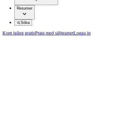
Resurser
Söka
Kom igång gratis
Prata med säljteamet
Logga in