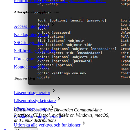
Plattformsoberoende med obegränsat antal enheter
Affärsplaner Toppfunktioner
Access Intelligence
Katalogintegrering
SSO-integration
Self-hosting Bitwarden
Företagspolicyer
Kontoåterställning
Toppverktyg
Lösenordsgenerator
Lösenordsstyrketestare
Lösenfrasgenerator
Official release of the Bitwarden Command-line
Interface (CLI) tool, available on Windows, macOS,
Användarnamnsgenerator
and Linux distributions
Utforska alla verktyg och funktioner