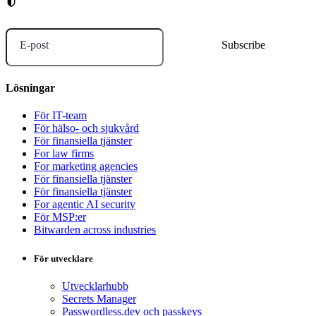
E-post
Lösningar
För IT-team
För hälso- och sjukvård
För finansiella tjänster
For law firms
For marketing agencies
För finansiella tjänster
För finansiella tjänster
For agentic AI security
För MSP:er
Bitwarden across industries
För utvecklare
Utvecklarhubb
Secrets Manager
Passwordless.dev och passkeys