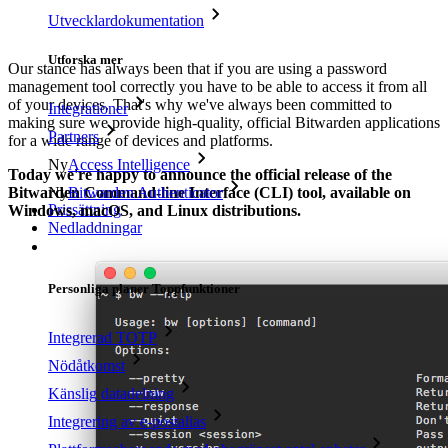
Utvecklardokumentation
Utforska mer
Our stance has always been that if you are using a password
management tool correctly you have to be able to access it from all
of your devices. That's why we've always been committed to
Integrationer
making sure we provide high-quality, official Bitwarden applications
Partners
for a wide range of devices and platforms.
Ny
Access Intelligence
Today we're happy to announce the official release of the
Bitwarden Command-line Interface (CLI) tool, available on
Ny
Bitwarden Authenticator
Prissättning
Windows, macOS, and Linux distributions.
Nedladdningar
Verktyg och funktioner
Personliga planer Toppfunktioner
Integrerad TOTP
Nödåtkomst
Känslig datadelning
Integrering av e-postalias