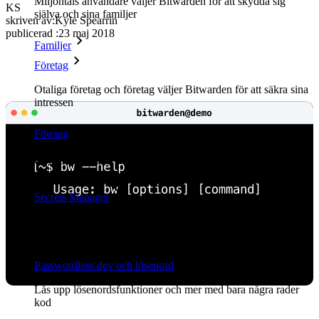
Miljontals användare väljer Bitwarden för att skydda sig
KS
själva och sina familjer
skriven av:
Kyle Spearrin
publicerad
:
23 maj 2018
Familjer
Företag
Otaliga företag och företag väljer Bitwarden för att säkra sina
intressen
Företag
Utvecklarprodukter
Secrets Manager
End-to-end krypterad hemlighetshantering för utveckling,
DevOps och IT-team.
Passwordless.dev och lösenord
Lås upp lösenordsfunktioner och mer med bara några rader
kod