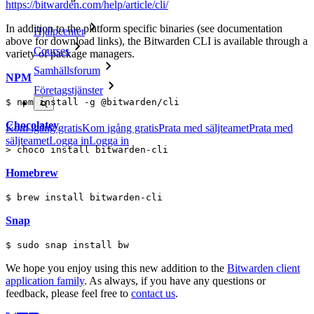
https://bitwarden.com/help/article/cli/
In addition to the platform specific binaries (see documentation
Hjälpcenter
above for download links), the Bitwarden CLI is available through a
Courses
variety of package managers.
Samhällsforum
NPM
Företagstjänster
$ npm install -g @bitwarden/cli
Chocolatey
Kom igång gratis
Kom igång gratis
Prata med säljteamet
Prata med
säljteamet
Logga in
Logga in
> choco install bitwarden-cli
Homebrew
$ brew install bitwarden-cli
Snap
$ sudo snap install bw
We hope you enjoy using this new addition to the
Bitwarden client
application family
. As always, if you have any questions or
feedback, please feel free to
contact us
.