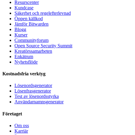
Resurscenter
Kundcase
Säkerhet och regelefterlevnad
Öppen källkod
Jämför Bitwarden
Blogg
Kurser
Communityforum
Open Source Security Summit
Kreatörssamarbeten
Enkätrum
Nyhetsflöde
Kostnadsfria verktyg
Lösenordsgenerator
Lösenfrasgenerator
Test av lösenordsstyrka
Användarnamnsgenerator
Företaget
Om oss
Karriär