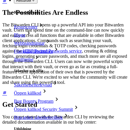
Resurser
The Possibilities Are Endless
Resursbibliotek
The Bitwarden CLI opens up a powerful API into your Bitwarden
Resurscenter
vault. Users that spend time on the command-line can now quickly
Blogg
and easily access all functions that are available in other Bitwarden
client applications. Commands such as searching your vault,
Webbsändningar
fetching login credentials & TOTP codes, checking passwords
against the
HIBP Pwned Passwords service
, creating & editing
Framgångsberättelser
logins, generating secure passwords, and much more are all exposed
Jämförelse
through the Bitwarden CLI. Users can now write powerful scripts
that interact with their vault, or even go as far as creating a full-
Säkerhet och tillit
featured client application of their own that is powered by the
Bitwarden CLI. We're excited to see what the community will create
and share using this powerful tool.
Säkerhetsefterlevnad
Öppen källkod
Bug Bounty Program
Get Started
Öppen källkod Security Summit
You can get started with the Bitwarden CLI by reviewing the
Bitwarden säkerhetsvitbok
detailed documentation available in our help center:
Utbildning